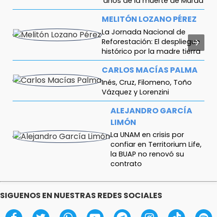
años de la muerte de Murad
MELITÓN LOZANO PÉREZ
La Jornada Nacional de
Reforestación: El despliegue
histórico por la madre tierra
CARLOS MACÍAS PALMA
Inés, Cruz, Filomeno, Toño
Vázquez y Lorenzini
ALEJANDRO GARCÍA
LIMÓN
La UNAM en crisis por
confiar en Territorium Life,
la BUAP no renovó su
contrato
MARCOS CASTRO
MARTÍNEZ
SIGUENOS EN NUESTRAS REDES SOCIALES
Cuidadores: sufrimiento
y lucha en contra del