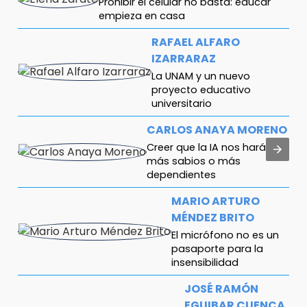
Prohibir el celular no basta: educar
empieza en casa
RAFAEL ALFARO
IZARRARAZ
La UNAM y un nuevo
proyecto educativo
universitario
CARLOS ANAYA MORENO
Creer que la IA nos hará
más sabios o más
dependientes
MARIO ARTURO
MÉNDEZ BRITO
El micrófono no es un
pasaporte para la
insensibilidad
JOSÉ RAMÓN
EGUIBAR CUENCA