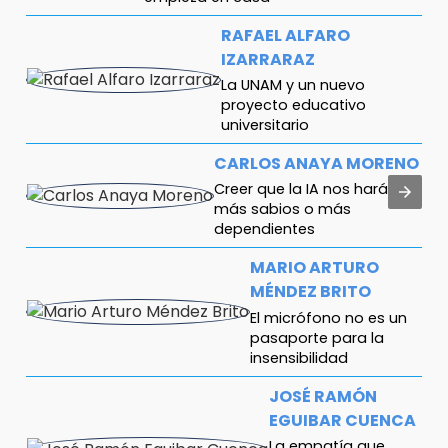
RAFAEL ALFARO
IZARRARAZ
La UNAM y un nuevo
proyecto educativo
universitario
CARLOS ANAYA MORENO
Creer que la IA nos hará
más sabios o más
dependientes
MARIO ARTURO
MÉNDEZ BRITO
El micrófono no es un
pasaporte para la
insensibilidad
JOSÉ RAMÓN
EGUIBAR CUENCA
La empatía que