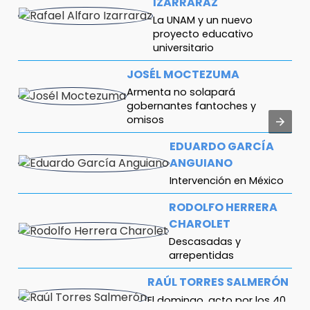
IZARRARAZ
La UNAM y un nuevo
proyecto educativo
universitario
JOSÉL MOCTEZUMA
Armenta no solapará
gobernantes fantoches y
omisos
EDUARDO GARCÍA
ANGUIANO
Intervención en México
RODOLFO HERRERA
CHAROLET
Descasadas y
arrepentidas
RAÚL TORRES SALMERÓN
El domingo, acto por los 40