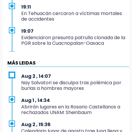
19:11
En Tehuacán cercaron a víctimas mortales
de accidentes
19:07
Evidenciaron presunta patrulla clonada de la
PGR sobre la Cuacnopalan-Oaxaca
19:04
Directora de Orquesta Symphonia UDLAP
MÁS LEIDAS
dirige agrupaciones de talla internacional
Aug 2 , 14:07
18:14
Nay Salvatori se disculpa tras polémica por
EE. UU. Sub-20 avanza a la final de
burlas a hombres mayores
CONCACAF
Aug 1 , 14:34
17:50
Abrirán lugares en la Rosario Castellanos a
Van 17 denuncias por delitos ambientales,
rechazados UNAM: Sheinbaum
pero no hay detenidos por incendios
Aug 2 , 15:36
17:01
Calendario lunar de agosto trae luna llena y