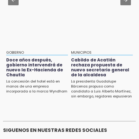
accidente en Chiautzingo
primera edición de FLIP
Aug 1 , 11:48
13:59
Huejotzingo tiene nuevo secretario de
Puebla, segundo nacional con tasa más alta
Seguridad Ciudadana: llega otro marino al
de muertes por diabetes
cargo
13:54
Falla convocatoria de inconformes de
GOBIERNO
MUNICIPIOS
Acatlán durante gira de Armenta en Chila
Doce años después,
Cabildo de Acatlán
gobierno intervendrá de
rechaza propuesta de
13:48
nuevo la Ex-Hacienda de
nuevo secretario general
Estado de México llevará su cultura al
Chautla
de la alcaldesa
Festival Cervantino 2026
La concesión del hotel está en
La presidenta Guadalupe
manos de una empresa
Bárcenas propuso como
incorporada a la marca Wyndham
candidato a Luis Alberto Martínez,
13:26
sin embargo, regidores expusieron
Ya instalan más de 2 mil luces para fiestas
su inconformidad ya que fue la
patrias en el Centro Histórico
única propuesta
12:55
Aranza López, la poblana que tocó la gloria
SIGUENOS EN NUESTRAS REDES SOCIALES