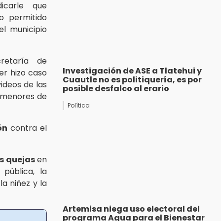
icarle que
o permitido
el municipio
retaría de
Investigación de ASE a Tlatehui y
jer hizo caso
Cuautle no es politiquería, es por
ideos de las
posible desfalco al erario
s menores de
Política
ón
contra el
es quejas
en
pública, la
la niñez y la
Artemisa niega uso electoral del
programa Agua para el Bienestar