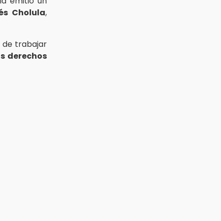
la emitió un
és Cholula
,
de trabajar
os derechos