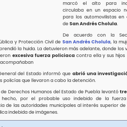
marcó el alto para ind
circulaba en un espacio n
para los automovilistas en 
de
San Andrés Cholula
.
De acuerdo con la Sec
ública y Protección Civil de
San Andrés Cholula
, la mu
rendió la huida. La detuvieron más adelante, donde los v
ieron
excesiva fuerza policiaca
contra ella y sus hijo
e acompañaban
 General del Estado informó que
abrió una investigaci
s policías que llevaron a cabo la detención.
 de Derechos Humanos del Estado de Puebla levantó
tr
l hecho, por el probable uso indebido de la fuerza 
a de las autoridades municipales al interés superior de 
lica indebida de imágenes.