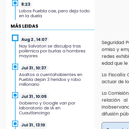
8:23
Lobos Puebla cae, pero deja todo
en la duela
MÁS LEIDAS
8:07
Ahora Volaris cancela rutas de
Puebla a León y San Luis Potosí
Aug 2 , 14:07
Seguridad P
Nay Salvatori se disculpa tras
omiso y emp
polémica por burlas a hombres
7:58
mayores
redes exhib
Portland golea al Puebla en la
edad que l
Leagues Cup
Jul 31 , 10:37
La Fiscalía
Asaltos a cuentahabientes en
7:42
Puebla dejan 3 heridos y robo
actuar de lo
México y Perú reanudan relaciones
millonario
tras salvoconducto a Betssy
Chávez
La Comisión
Jul 31 , 10:05
relación a
Gobierno y Google van por
21:58
inobservanci
laboratorio de IA en
¡México, campeón de oro!
Cuautlancingo
difusión púb
21:26
Jul 31 , 13:10
Mezcal y artesanías de palma