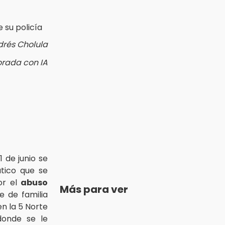
drés Cholula
orada con IA
1 de junio se
tico que se
por el
abuso
Más para ver
 de familia
en la 5 Norte
donde se le