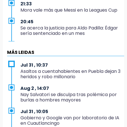
21:33
Mora vale más que Messi en la Leagues Cup
20:45
Se acerca la justicia para Aldo Padilla: Édgar
sería sentenciado en un mes
20:40
Coleadero repartirá hasta 205 mil pesos en
MÁS LEIDAS
Puebla
Jul 31 , 10:37
20:26
Asaltos a cuentahabientes en Puebla dejan 3
Hombre es asesinado a balazos en el centro
heridos y robo millonario
de Tenampulco
Aug 2 , 14:07
19:49
Nay Salvatori se disculpa tras polémica por
BUAP pagó 74 millones por 25 nuevos
burlas a hombres mayores
autobuses del STU
Jul 31 , 10:05
19:33
Gobierno y Google van por laboratorio de IA
Hallan sin vida a mujer y sus dos hijos en
en Cuautlancingo
vivienda de Huauchinango