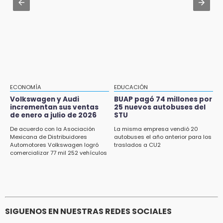
en 4 sedes en agosto
Robos a cuentahabientes en Puebla, por
filtraciones desde bancos: SSP
15:43
Omar Muñoz pide responsabilidad a
diputadas en sus declaraciones públicas
15:22
Tehuacán: Buscan devolver 10 mil placas y
licencias retenidas durante 15 años
ECONOMÍA
EDUCACIÓN
Volkswagen y Audi
BUAP pagó 74 millones por
15:13
incrementan sus ventas
25 nuevos autobuses del
de enero a julio de 2026
STU
Fuga de agua cumple casi un mes sin ser
atendida en San Andrés Cholula
De acuerdo con la Asociación
La misma empresa vendió 20
Mexicana de Distribuidores
autobuses el año anterior para los
Automotores Volkswagen logró
traslados a CU2
15:13
comercializar 77 mil 252 vehículos
Armenta confirma apertura de siete nuevas
Casas Carmen Serdán
SIGUENOS EN NUESTRAS REDES SOCIALES