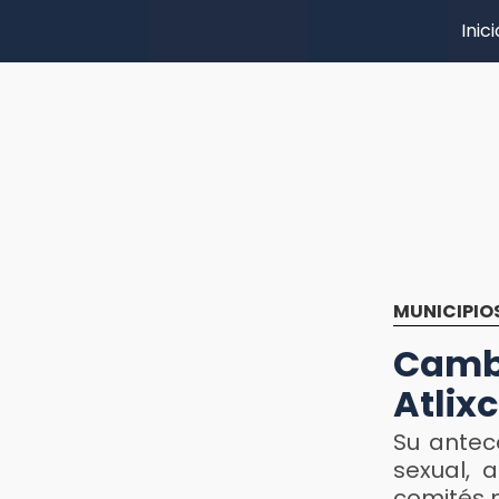
Inici
MUNICIPIO
Camb
Atlix
Su antec
sexual, 
comités 