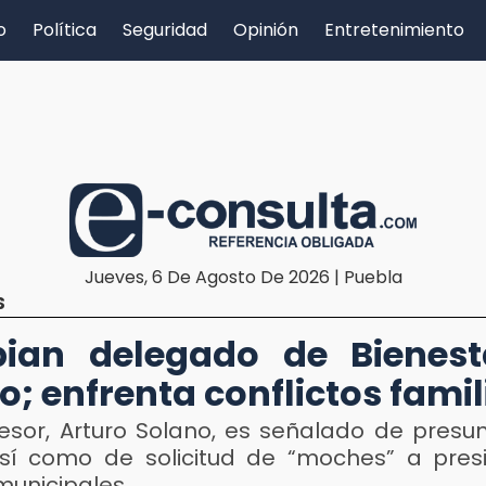
o
Política
Seguridad
Opinión
Entretenimiento
Jueves, 6 De Agosto De 2026 | Puebla
S
ian delegado de Bienest
co; enfrenta conflictos fami
esor, Arturo Solano, es señalado de presu
así como de solicitud de “moches” a pres
municipales