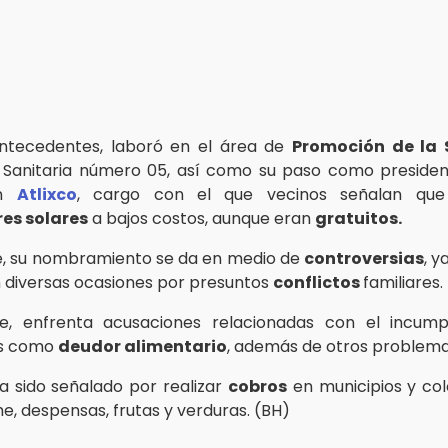
antecedentes, laboró en el área de
Promoción de la 
n Sanitaria número 05, así como su paso como preside
n
Atlixco
, cargo con el que vecinos señalan que
es solares
a bajos costos, aunque eran
gratuitos.
e, su nombramiento se da en medio de
controversias
, y
 diversas ocasiones por presuntos
conflictos
familiares.
e, enfrenta acusaciones relacionadas con el incump
es como
deudor alimentario
, además de otros problema
a sido señalado por realizar
cobros
en municipios y co
e, despensas, frutas y verduras. (BH)