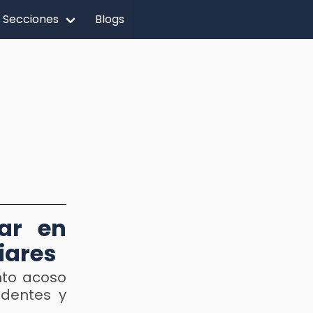
Secciones
Blogs
ar en
liares
nto acoso
identes y