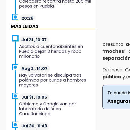
Coleadero repartirá hasta 205 mil
pesos en Puebla
20:26
Hombre es asesinado a balazos
MÁS LEIDAS
en el centro de Tenampulco
Jul 31 , 10:37
19:49
presunto
a
Asaltos a cuentahabientes en
BUAP pagó 74 millones por 25
“
moches
” 
Puebla dejan 3 heridos y robo
nuevos autobuses del STU
millonario
separació
19:33
Aug 2 , 14:07
Espinosa G
Hallan sin vida a mujer y sus dos
Nay Salvatori se disculpa tras
pública
y e
hijos en vivienda de Huauchinango
polémica por burlas a hombres
mayores
19:27
Te puede i
Identifican a dos hermanos
Jul 31 , 10:05
Aseguran
asesinados cerca de la Central de
Gobierno y Google van por
Abastos de Huixcolotla
laboratorio de IA en
Cuautlancingo
19:22
Supervisa rectora Lilia Cedillo
Jul 30 , 11:49
proceso de inscripción del nivel