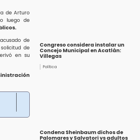
ida de Arturo
go luego de
licos.
 acusado de
Congreso considera instalar un
olicitud de
Concejo Municipal en Acatlán:
erivó en su
Villegas
Política
nistración
Condena Sheinbaum dichos de
Palomares y Salvatori vs adultos