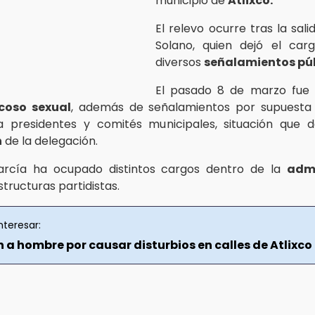
municipio de
Atlixco.
El relevo ocurre tras la sal
Solano, quien dejó el car
diversos
señalamientos púb
El pasado 8 de marzo fue
coso sexual
, además de señalamientos por supuesta s
a presidentes y comités municipales, situación que d
n
de la delegación.
arcía ha ocupado distintos cargos dentro de la
admi
structuras partidistas.
nteresar:
 a hombre por causar disturbios en calles de Atlixco