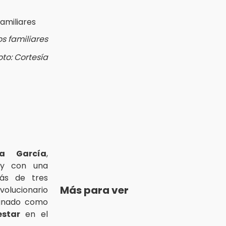
s familiares
oto: Cortesía
sa García
,
 y con una
más de tres
Más para ver
olucionario
ignado como
estar
en el