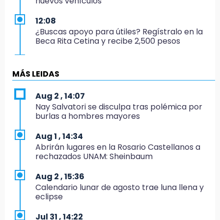
nuevos vehículos
12:08
¿Buscas apoyo para útiles? Regístralo en la
Beca Rita Cetina y recibe 2,500 pesos
12:07
Profeco clausura Cimera Gym Club, de Club
MÁS LEIDAS
Alpha, en San Pedro Cholula
Aug 2 , 14:07
12:06
Nay Salvatori se disculpa tras polémica por
Toma precauciones por lluvias fuertes en
burlas a hombres mayores
Puebla este fin de semana
Aug 1 , 14:34
11:47
Abrirán lugares en la Rosario Castellanos a
¿Vas a remodelar? Infonavit te presta hasta
rechazados UNAM: Sheinbaum
71 mil pesos en 2026
Aug 2 , 15:36
11:43
Calendario lunar de agosto trae luna llena y
Icatep abre 6 cursos desde 600 pesos:
eclipse
checa fechas y cómo inscribirte
Jul 31 , 14:22