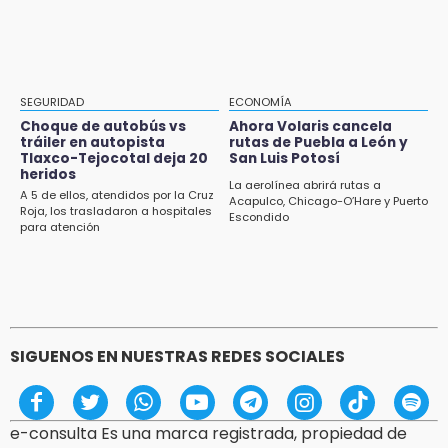
Pensé que me iban a matar: Alberto narra lo
Cuauhtémoc
que vivió en un secuestro exprés
20:09
Black Tiger IV hará su presentación en la
Arena Puebla
SEGURIDAD
ECONOMÍA
Choque de autobús vs
Ahora Volaris cancela
19:54
tráiler en autopista
rutas de Puebla a León y
Tlaxco-Tejocotal deja 20
San Luis Potosí
Investigación de ASE a Tlatehui y Cuautle no
heridos
es politiquería, es por posible desfalco al
La aerolínea abrirá rutas a
A 5 de ellos, atendidos por la Cruz
erario
Acapulco, Chicago-O’Hare y Puerto
Roja, los trasladaron a hospitales
Escondido
para atención
19:45
Estado invertirá en unidades médicas del
IMSS-Bienestar y el SEDIF
SIGUENOS EN NUESTRAS REDES SOCIALES
e-consulta Es una marca registrada, propiedad de