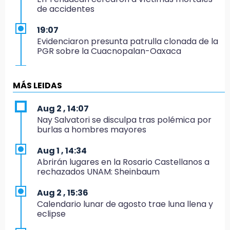
de accidentes
19:07
Evidenciaron presunta patrulla clonada de la
PGR sobre la Cuacnopalan-Oaxaca
19:04
Directora de Orquesta Symphonia UDLAP
MÁS LEIDAS
dirige agrupaciones de talla internacional
Aug 2 , 14:07
18:14
Nay Salvatori se disculpa tras polémica por
EE. UU. Sub-20 avanza a la final de
burlas a hombres mayores
CONCACAF
Aug 1 , 14:34
17:50
Abrirán lugares en la Rosario Castellanos a
Van 17 denuncias por delitos ambientales,
rechazados UNAM: Sheinbaum
pero no hay detenidos por incendios
Aug 2 , 15:36
17:01
Calendario lunar de agosto trae luna llena y
Vecinos de Atlixco-Metepec denuncian
eclipse
inseguridad en caminos alternos por obra
carretera