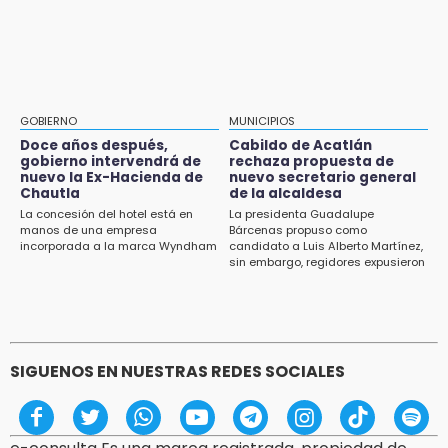
13:59
Huejotzingo tiene nuevo secretario de
Puebla, segundo nacional con tasa más alta
Seguridad Ciudadana: llega otro marino al
de muertes por diabetes
cargo
13:54
Falla convocatoria de inconformes de
GOBIERNO
MUNICIPIOS
Acatlán durante gira de Armenta en Chila
Doce años después,
Cabildo de Acatlán
gobierno intervendrá de
rechaza propuesta de
13:48
nuevo la Ex-Hacienda de
nuevo secretario general
Estado de México llevará su cultura al
Chautla
de la alcaldesa
Festival Cervantino 2026
La concesión del hotel está en
La presidenta Guadalupe
manos de una empresa
Bárcenas propuso como
incorporada a la marca Wyndham
candidato a Luis Alberto Martínez,
13:26
sin embargo, regidores expusieron
Ya instalan más de 2 mil luces para fiestas
su inconformidad ya que fue la
patrias en el Centro Histórico
única propuesta
12:55
Aranza López, la poblana que tocó la gloria
SIGUENOS EN NUESTRAS REDES SOCIALES