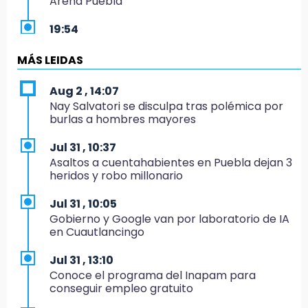
Arena Puebla
19:54
Investigación de ASE a Tlatehui y Cuautle no
es politiquería, es por posible desfalco al
MÁS LEIDAS
erario
Aug 2 , 14:07
19:45
Nay Salvatori se disculpa tras polémica por
Estado invertirá en unidades médicas del
burlas a hombres mayores
IMSS-Bienestar y el SEDIF
Jul 31 , 10:37
19:35
Asaltos a cuentahabientes en Puebla dejan 3
De la Vega niega venta de Bravos
heridos y robo millonario
19:34
Jul 31 , 10:05
Desalojan a dos comerciantes en Valsequillo
Gobierno y Google van por laboratorio de IA
por invasión en zona de Conagua
en Cuautlancingo
19:18
Jul 31 , 13:10
Bancada morenista, sin estrategia para
Conoce el programa del Inapam para
meter a Puebla en Ley de Egresos 2027
conseguir empleo gratuito