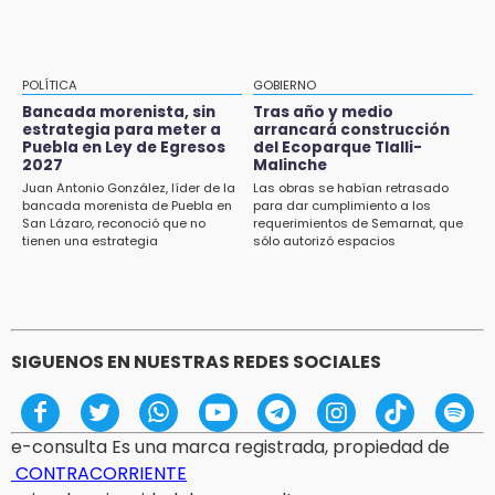
Texmelucan contará con más de 500
cámaras de videovigilancia
15:08
POLÍTICA
GOBIERNO
Huitzilan de Serdán espera hasta 30 mil
Bancada morenista, sin
Tras año y medio
visitantes en feria
estrategia para meter a
arrancará construcción
Puebla en Ley de Egresos
del Ecoparque Tlalli-
2027
Malinche
15:07
Juan Antonio González, líder de la
Las obras se habían retrasado
Rastro de Atlixco descarta clembuterol y
bancada morenista de Puebla en
para dar cumplimiento a los
alerta por mataderos clandestinos
San Lázaro, reconoció que no
requerimientos de Semarnat, que
tienen una estrategia
sólo autorizó espacios
ecoturísticos
15:03
Cholula estrena agenda cultural con siete
actividades
SIGUENOS EN NUESTRAS REDES SOCIALES
e-consulta Es una marca registrada, propiedad de
CONTRACORRIENTE