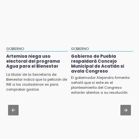
Jul 31 , 17:16
16:01
¿Se va? Real Madrid anunció que no igualaran
Artemisa niega uso electoral del programa
el precio por Vinícius Jr.
Agua para el Bienestar
Jul 31 , 16:31
15:57
Armenta pide denunciar abusos en
Texmelucan abren convocatoria de Huertos
Academia Militarizada Ignacio Zaragoza
de Traspatio para grupos vulnerables
GOBIERNO
GOBIERNO
Jul 31 , 13:46
Artemisa niega uso
Gobierno de Puebla
15:43
electoral del programa
respaldará Concejo
Certifícate como operador de transporte en
Agua para el Bienestar
Municipal de Acatlán si
Investigan presunta reventa de más de 100
Icatep
avala Congreso
lotes en panteón de Tehuacán
La titular de la Secretaría de
El gobernador Alejandro Armenta
Bienestar indicó que la petición de
Jul 31 , 14:02
señaló que si este es el
INE a los ciudadanos es para
15:32
planteamiento del Congreso
Prepárate para lluvias intensas por frente
comprobar gastos
Roban bicicleta en menos de un minuto en
estarán atentos a su resolución
frío en Puebla
plaza de Libres
Jul 31 , 13:35
15:26
El mexicano Karim López firma contrato
Grupo armado asalta gasera en San Andrés
multianual con Memphis Grizzlies
Cholula
15:21