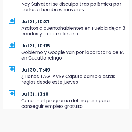
Nay Salvatori se disculpa tras polémica por
8:16
burlas a hombres mayores
Pericos no afloja y vence a Veracruz
Jul 31 , 10:37
7:49
Asaltos a cuentahabientes en Puebla dejan 3
Lobos cae ante Soles
heridos y robo millonario
7:27
Jul 31 , 10:05
Por asesinato y desaparición desafueran a 2
Gobierno y Google van por laboratorio de IA
ediles de MC en Veracruz
en Cuautlancingo
6:48
Jul 30 , 11:49
Detienen a 4 que asaltaron el Coppel del
¿Tienes TAG IAVE? Capufe cambia estas
Centro Histórico: recuperan botín
reglas desde este jueves
22:09
Jul 31 , 13:10
México Sub-20 aplasta a Panamá y sella su
Conoce el programa del Inapam para
boleto al Mundial 2027
conseguir empleo gratuito
21:33
Aug 1 , 14:34
Mora vale más que Messi en la Leagues Cup
Abrirán lugares en la Rosario Castellanos a
rechazados UNAM: Sheinbaum