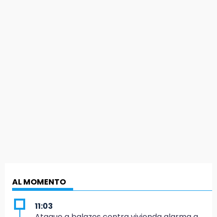
AL MOMENTO
11:03
Ataque a balazos contra vivienda alarma a