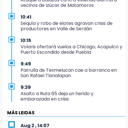
vecinos de Izúcar de Matamoros
10:41
Sequía y robo de elotes agravan crisis de
productores en Valle de Serdán
10:15
Volaris ofertará vuelos a Chicago, Acapulco y
Puerto Escondido desde Puebla
9:49
Patrulla de Texmelucan cae a barranca en
San Rafael Tlanalapan
9:39
Asalto a Ruta 65 deja un herido y
embarazada en crisis
9:28
MÁS LEIDAS
Bloqueo de cuatro horas exhibe conflicto por
tráileres en Huauchinango
Aug 2 , 14:07