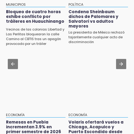
hasta 70 mil pesos con Equiparte
Revista Cuetlaxcoapan difunde hallazgos
MUNICIPIOS
POLÍTICA
arqueológicos en Puebla
Jul 30 , 14:45
Bloqueo de cuatro horas
Condena Sheinbaum
exhibe conflicto por
dichos de Palomares y
Concacaf rechaza plan de la FIFA para
tráileres en Huauchinango
Salvatori vs adultos
17:43
vender participación de sus torneos
mayores
San Martín Texmelucan reforzará revisiones
Vecinos de las colonias Libertad y
La presidenta de México rechazó
Las Perlitas bloquearon la calle
a centros de carburación tras fuga de gas
Jul 31 , 14:22
tajantemente cualquier acto de
Camino al CBTIS tras un apagón
discriminación
Robos a cuentahabientes en Puebla, por
provocado por un tráiler
17:39
filtraciones desde bancos: SSP
Padres de familia y alumnos de AMIZ exigen
que la institución siga operando
Jul 30 , 11:49
Denuncian 2 desapariciones en Tepeaca
17:13
ligadas a reclutamiento forzado
Tetela de Ocampo presume el chile en
nogada más auténtico de la Sierra Norte
17:11
¡México aplasta a Panamá y va por el oro en
Santo Domingo 2026!
ECONOMÍA
ECONOMÍA
16:57
Remesas en Puebla
Volaris ofertará vuelos a
incrementan 3.9% en
Chicago, Acapulco y
Tramita tu RFC en línea sin salir de casa
primer semestre de 2026
Puerto Escondido desde
mediante el SAT