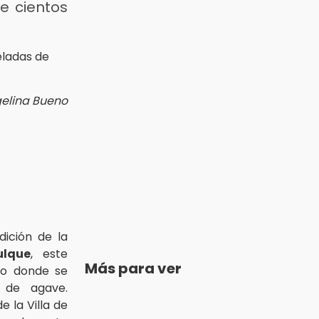
e cientos
gelina Bueno
dición de la
ulque
, este
Más para ver
no donde se
 de agave.
e la Villa de