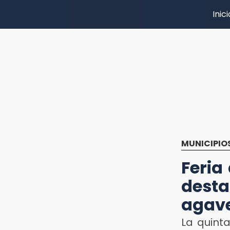
Inici
MUNICIPIO
Feria
dest
agav
La quinta