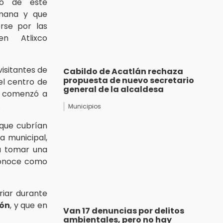
do de este
mana y que
rse por las
en Atlixco
visitantes de
Cabildo de Acatlán rechaza
propuesta de nuevo secretario
el centro de
general de la alcaldesa
, comenzó a
.
Municipios
que cubrían
a municipal,
a tomar una
 conoce como
friar durante
ón
, y que en
Van 17 denuncias por delitos
ambientales, pero no hay