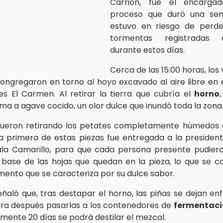
Carrión, fue el encarga
proceso que duró una se
estuvo en riesgo de perde
tormentas registradas 
durante estos días.
Cerca de las 15:00 horas, los 
 congregaron en torno al hoyo excavado al aire libre en 
s El Carmen. Al retirar la tierra que cubría el
horno
oma a agave cocido, un olor dulce que inundó toda la zona
fueron retirando los petates completamente húmedos 
La primera de estas piezas fue entregada a la president
ala Camarillo, para que cada persona presente pudier
 base de las hojas que quedan en la pieza, lo que se
mento que se caracteriza por su dulce sabor.
eñaló que, tras destapar el horno, las piñas se dejan en
ra después pasarlas a los contenedores de
fermentaci
ente 20 días se podrá destilar el mezcal.