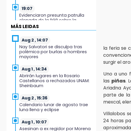
19:07
Evidenciaron presunta patrulla
clonada de la PGR sobre la
Cuacnopalan-Oaxaca
MÁS LEIDAS
19:04
Aug 2 , 14:07
Directora de Orquesta Symphonia
Nay Salvatori se disculpa tras
la feria se
UDLAP dirige agrupaciones de talla
polémica por burlas a hombres
internacional
convencione
mayores
surgir el ar
18:14
Aug 1 , 14:34
EE. UU. Sub-20 avanza a la final de
Uno a uno 
Abrirán lugares en la Rosario
CONCACAF
las
piñas
. 
Castellanos a rechazados UNAM:
Sheinbaum
Ariadna Ay
17:50
parte de la
Van 17 denuncias por delitos
Aug 2 , 15:36
mexcal, ele
ambientales, pero no hay
Calendario lunar de agosto trae
detenidos por incendios
luna llena y eclipse
Villalobos s
17:01
24 horas pa
Aug 1 , 10:07
Vecinos de Atlixco-Metepec
aproximadam
Asesinan a ex regidor por Morena
denuncian inseguridad en