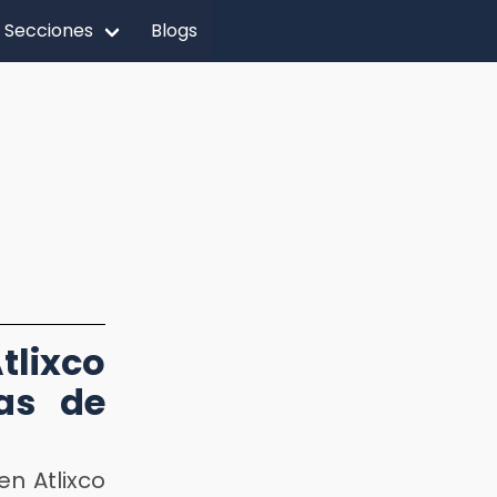
Secciones
Blogs
tlixco
as de
en Atlixco