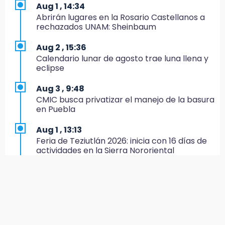
México se queda con la plata
Aug 1 , 14:34
Abrirán lugares en la Rosario Castellanos a
20:35
rechazados UNAM: Sheinbaum
NFL México: arranca cuenta regresiva por
boletos
Aug 2 , 15:36
Calendario lunar de agosto trae luna llena y
20:03
eclipse
Sophie Cunningham, la figura que encendió la
WNBA
Aug 3 , 9:48
CMIC busca privatizar el manejo de la basura
19:11
en Puebla
En Tehuacán cercaron a víctimas mortales
de accidentes
Aug 1 , 13:13
Feria de Teziutlán 2026: inicia con 16 días de
19:07
actividades en la Sierra Nororiental
Evidenciaron presunta patrulla clonada de la
PGR sobre la Cuacnopalan-Oaxaca
Aug 2 , 13:58
Calentadores solares gratuitos en Puebla, así
19:04
puedes solicitar el tuyo
Directora de Orquesta Symphonia UDLAP
dirige agrupaciones de talla internacional
Aug 2 , 12:19
¿Eres emprendedora? Solicita hasta 20 mil