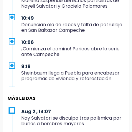
Morena suspende derechos partidistas de
Nayeli Salvatori y Graciela Palomares
10:49
Denuncian ola de robos y falta de patrullaje
en San Baltazar Campeche
10:06
¡Comienza el camino! Pericos abre la serie
ante Campeche
9:18
Sheinbaum llega a Puebla para encabezar
programas de vivienda y reforestación
9:03
Muere Jorge Messi
MÁS LEIDAS
8:21
Aug 2 , 14:07
¡México vuelve a los Olímpicos!
Nay Salvatori se disculpa tras polémica por
burlas a hombres mayores
21:25