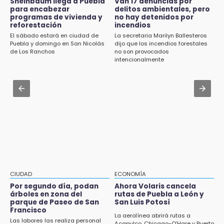
Sheinbaum llega a Puebla
Van 17 denuncias por
15:19
para encabezar
delitos ambientales, pero
Regresan los arrancones a Puebla pese a
programas de vivienda y
no hay detenidos por
Clausuran locales del mercado de
operativos de autoridades
reforestación
incendios
Huauchinango; locatarios exigen soluciones
El sábado estará en ciudad de
La secretaria Marilyn Ballesteros
Aug 2 , 14:12
Puebla y domingo en San Nicolás
dijo que los incendios forestales
14:55
Anuncia Armenta pavimentación de
de Los Ranchos
no son provocados
Escuelas de Molcaxac y Tehuitzingo anuncian
carretera Cholula-Xalitzintla y nuevo CESAT
intencionalmente
inscripciones 2026-2027
Aug 2 , 13:14
14:49
Consulta cuándo y dónde te toca participar
Basura da mala imagen a la feria de San
en la nueva ley indígena en Puebla
Salvador El Seco
14:36
Inician las finales del Campeonato Nacional
Infantil, Juvenil y de Escaramuzas Puebla
2026
CIUDAD
ECONOMÍA
14:32
Por segundo día, podan
Ahora Volaris cancela
Sheinbaum destaca reducción de inflación
árboles en zona del
rutas de Puebla a León y
anual de 3.12 % en julio
parque de Paseo de San
San Luis Potosí
Francisco
La aerolínea abrirá rutas a
Las labores las realiza personal
14:18
Acapulco, Chicago-O’Hare y Puerto