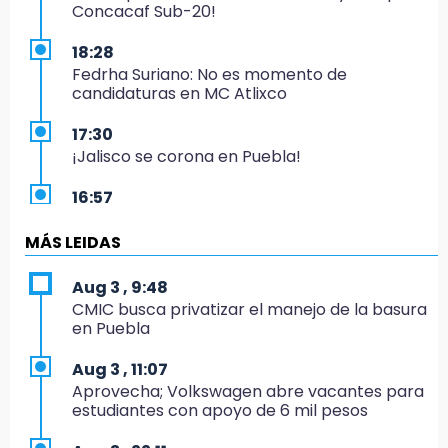
Concacaf Sub-20!
18:28
Fedrha Suriano: No es momento de
candidaturas en MC Atlixco
17:30
¡Jalisco se corona en Puebla!
16:57
Los Voladores de Papantla vuelven a Izúcar y
cierran festejos de Santo Domingo
MÁS LEIDAS
16:50
Aug 3 , 9:48
México va por el oro y el boleto olímpico en
CMIC busca privatizar el manejo de la basura
Flag Football
en Puebla
16:34
Aug 3 , 11:07
Memes y críticas surten efecto; modifican
Aprovecha; Volkswagen abre vacantes para
colores del parque en Chalchicomula
estudiantes con apoyo de 6 mil pesos
16:00