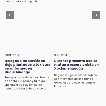
ciudadanía y el impacto
Zócalo; detienen a menor
ambiental
12:54
Amigos de Lisette Alvarado duda de versión
Aug 3 , 19:11
del homicidio-suicidio
Tri Sub-23 aplasta y avanza
12:50
¿Buscas trabajo? SPF ofrece sueldo de 13,607
y prestaciones: aplica en Puebla
12:44
Precio del gas LP baja en Puebla, aprovecha
esta semana
MUNICIPIOS
SEGURIDAD
Delegado de Movilidad
Durante presunto asalto
12:32
deja plantados a taxistas
matan a excursionista en
inconformes en
Xochimehuacán
Puebla busca revancha en la Leagues Cup
Huauchinango
Según testigo los responsables
Transportistas denuncian tarifas
12:14
son miembros de una banda
de hasta 150 pesos y falta de
delictiva de la colonia Ignacio
Obed Vargas gana confianza con el Atlético
vigilancia tras ausencia del
Mariscal
delegado estatal Hugo Alberto
Gutiérrez Rangel