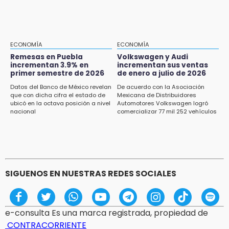
atendida en San Andrés Cholula
15:13
Armenta confirma apertura de siete nuevas
Casas Carmen Serdán
ECONOMÍA
ECONOMÍA
Remesas en Puebla
Volkswagen y Audi
incrementan 3.9% en
incrementan sus ventas
15:12
primer semestre de 2026
de enero a julio de 2026
Puebla vibrará con una noche de fútbol,
béisbol y basquetbol
Datos del Banco de México revelan
De acuerdo con la Asociación
que con dicha cifra el estado de
Mexicana de Distribuidores
ubicó en la octava posición a nivel
Automotores Volkswagen logró
14:54
nacional
comercializar 77 mil 252 vehículos
Padres denuncian presunto hallazgo de
droga en telesecundaria de Chicontla
SIGUENOS EN NUESTRAS REDES SOCIALES
e-consulta Es una marca registrada, propiedad de
CONTRACORRIENTE