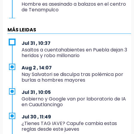
Hombre es asesinado a balazos en el centro
de Tenampulco
19:49
BUAP pagó 74 millones por 25 nuevos
MÁS LEIDAS
autobuses del STU
Jul 31 , 10:37
19:33
Asaltos a cuentahabientes en Puebla dejan 3
Hallan sin vida a mujer y sus dos hijos en
heridos y robo millonario
vivienda de Huauchinango
Aug 2 , 14:07
19:27
Nay Salvatori se disculpa tras polémica por
Identifican a dos hermanos asesinados cerca
burlas a hombres mayores
de la Central de Abastos de Huixcolotla
Jul 31 , 10:05
19:22
Gobierno y Google van por laboratorio de IA
Supervisa rectora Lilia Cedillo proceso de
en Cuautlancingo
inscripción del nivel superior
Jul 30 , 11:49
19:09
¿Tienes TAG IAVE? Capufe cambia estas
Checo y Cadillac, en blanco antes del parón
reglas desde este jueves