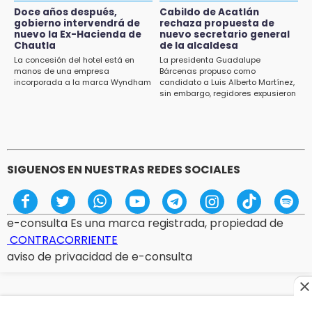
Doce años después,
Cabildo de Acatlán
13:54
gobierno intervendrá de
rechaza propuesta de
Falla convocatoria de inconformes de
nuevo la Ex-Hacienda de
nuevo secretario general
Acatlán durante gira de Armenta en Chila
Chautla
de la alcaldesa
La concesión del hotel está en
La presidenta Guadalupe
manos de una empresa
Bárcenas propuso como
13:48
incorporada a la marca Wyndham
candidato a Luis Alberto Martínez,
Estado de México llevará su cultura al
sin embargo, regidores expusieron
Festival Cervantino 2026
su inconformidad ya que fue la
única propuesta
13:26
Ya instalan más de 2 mil luces para fiestas
patrias en el Centro Histórico
SIGUENOS EN NUESTRAS REDES SOCIALES
e-consulta Es una marca registrada, propiedad de
CONTRACORRIENTE
aviso de privacidad de e-consulta