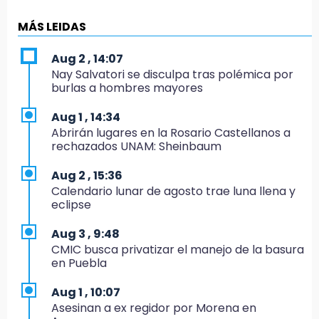
Evidenciaron presunta patrulla clonada de la
PGR sobre la Cuacnopalan-Oaxaca
MÁS LEIDAS
19:04
Aug 2 , 14:07
Directora de Orquesta Symphonia UDLAP
Nay Salvatori se disculpa tras polémica por
dirige agrupaciones de talla internacional
burlas a hombres mayores
18:14
Aug 1 , 14:34
EE. UU. Sub-20 avanza a la final de
Abrirán lugares en la Rosario Castellanos a
CONCACAF
rechazados UNAM: Sheinbaum
17:50
Aug 2 , 15:36
Van 17 denuncias por delitos ambientales,
Calendario lunar de agosto trae luna llena y
pero no hay detenidos por incendios
eclipse
17:01
Aug 3 , 9:48
Vecinos de Atlixco-Metepec denuncian
CMIC busca privatizar el manejo de la basura
inseguridad en caminos alternos por obra
en Puebla
carretera
Aug 1 , 10:07
16:52
Asesinan a ex regidor por Morena en
Vacían negocio de ropa en Tehuacán;