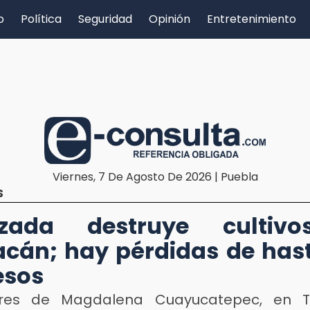
o
Política
Seguridad
Opinión
Entretenimiento
Viernes, 7 De Agosto De 2026 | Puebla
S
izada destruye cultiv
cán; hay pérdidas de has
esos
ores de Magdalena Cuayucatepec, en T