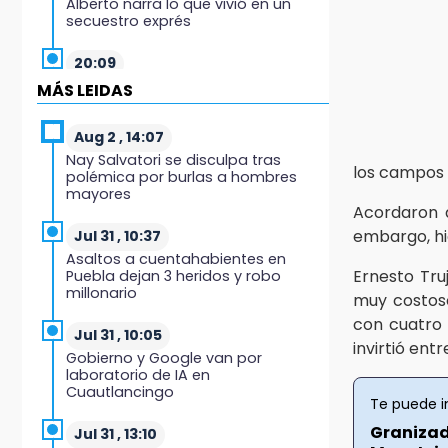
Alberto narra lo que vivió en un
secuestro exprés
20:09
Black Tiger IV hará su
MÁS LEIDAS
presentación en la Arena Puebla
Aug 2 , 14:07
19:54
Nay Salvatori se disculpa tras
Investigación de ASE a Tlatehui y
los campos 
polémica por burlas a hombres
Cuautle no es politiquería, es por
mayores
posible desfalco al erario
Acordaron 
embargo, hi
Jul 31 , 10:37
19:45
Asaltos a cuentahabientes en
Estado invertirá en unidades
Ernesto Tru
Puebla dejan 3 heridos y robo
médicas del IMSS-Bienestar y el
millonario
muy costoso
SEDIF
con cuatro 
Jul 31 , 10:05
19:35
invirtió ent
Gobierno y Google van por
De la Vega niega venta de Bravos
laboratorio de IA en
Cuautlancingo
Te puede i
19:34
Desalojan a dos comerciantes en
Granizad
Jul 31 , 13:10
Valsequillo por invasión en zona