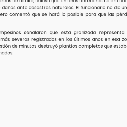
reas de alfalfa, cultivo que en años anteriores no era c
e daños ante desastres naturales. El funcionario no dio u
ero comentó que se hará lo posible para que las pérd
mpesinos señalaron que esta granizada representa
más severos registrados en los últimos años en esa z
stión de minutos destruyó plantíos completos que esta
hados.