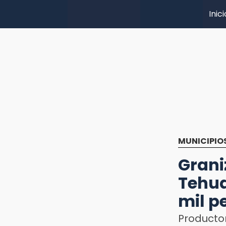
Inici
MUNICIPIO
Gran
Tehua
mil p
Product