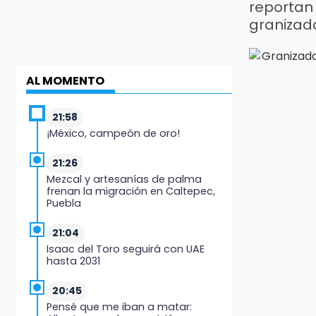
reportan
granizada
AL MOMENTO
21:58
¡México, campeón de oro!
21:26
Mezcal y artesanías de palma
frenan la migración en Caltepec,
Puebla
21:04
Isaac del Toro seguirá con UAE
hasta 2031
20:45
Pensé que me iban a matar: