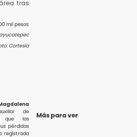
área tras
ayucatepec
oto: Cortesía
Magdalena
uxiliar de
Más para ver
n que las
sus pérdidas
a registrada