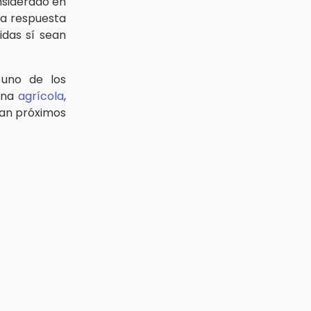
onsiderado en
na respuesta
idas sí sean
 uno de los
ona
agrícola
,
ban próximos