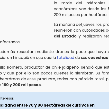
la tarde del miércoles.
económicos van desde los 5
200 mil pesos por hectárea.
La mañana del jueves, los pr
reunieron con autoridades d
del Estado
y realizaron re
afectados.
además rescatar mediante drones lo poco que haya q
cieron hincapié en que casi la
totalidad
de sus
cosechas
jillo Romero, productor de chile jalapeño, señaló que est
 y que por ello son pocos quienes lo siembran. Su fam
hectáreas de este producto, todas con pérdida total; 
re
150 y 200 mil pesos.
nteresar:
a daña entre 70 y 80 hectáreas de cultivos en