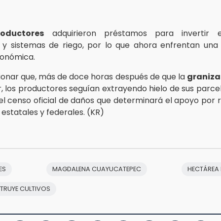
roductores
adquirieron préstamos para invertir e
es y sistemas de riego, por lo que ahora enfrentan un
conómica.
nar que, más de doce horas después de que la
graniza
ar, los productores seguían extrayendo hielo de sus parc
l censo oficial de daños que determinará el apoyo por re
estatales y federales. (KR)
ES
MAGDALENA CUAYUCATEPEC
HECTÁREA 
TRUYE CULTIVOS