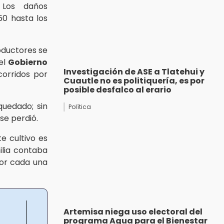
 Los daños
0 hasta los
oductores se
el
Gobierno
Investigación de ASE a Tlatehui y
corridos por
Cuautle no es politiquería, es por
posible desfalco al erario
uedado; sin
Política
se perdió.
e cultivo es
ilia contaba
por cada una
Artemisa niega uso electoral del
programa Agua para el Bienestar