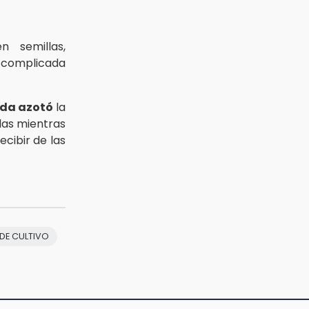
n semillas,
a complicada
da azotó
la
elas mientras
cibir de las
DE CULTIVO