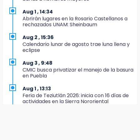
21:25
México se queda con la plata
Aug 1 , 14:34
Abrirán lugares en la Rosario Castellanos a
20:35
rechazados UNAM: Sheinbaum
NFL México: arranca cuenta regresiva por
boletos
Aug 2 , 15:36
Calendario lunar de agosto trae luna llena y
20:03
eclipse
Sophie Cunningham, la figura que encendió la
WNBA
Aug 3 , 9:48
CMIC busca privatizar el manejo de la basura
19:11
en Puebla
En Tehuacán cercaron a víctimas mortales
de accidentes
Aug 1 , 13:13
Feria de Teziutlán 2026: inicia con 16 días de
19:07
actividades en la Sierra Nororiental
Evidenciaron presunta patrulla clonada de la
PGR sobre la Cuacnopalan-Oaxaca
Aug 2 , 13:58
Calentadores solares gratuitos en Puebla, así
19:04
puedes solicitar el tuyo
Directora de Orquesta Symphonia UDLAP
dirige agrupaciones de talla internacional
Aug 2 , 12:19