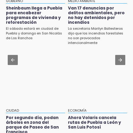
de su yerno Yeudiel
GOBIERNO
MEDIO AMBIENTE
Aug 2 , 10:09
Sheinbaum llega a Puebla
Van 17 denuncias por
15:19
para encabezar
delitos ambientales, pero
Regresan los arrancones a Puebla pese a
programas de vivienda y
no hay detenidos por
Clausuran locales del mercado de
operativos de autoridades
reforestación
incendios
Huauchinango; locatarios exigen soluciones
El sábado estará en ciudad de
La secretaria Marilyn Ballesteros
Aug 2 , 14:12
Puebla y domingo en San Nicolás
dijo que los incendios forestales
14:55
Anuncia Armenta pavimentación de
de Los Ranchos
no son provocados
Escuelas de Molcaxac y Tehuitzingo anuncian
carretera Cholula-Xalitzintla y nuevo CESAT
intencionalmente
inscripciones 2026-2027
Aug 2 , 13:14
14:49
Consulta cuándo y dónde te toca participar
Basura da mala imagen a la feria de San
en la nueva ley indígena en Puebla
Salvador El Seco
14:36
Inician las finales del Campeonato Nacional
Infantil, Juvenil y de Escaramuzas Puebla
2026
CIUDAD
ECONOMÍA
14:32
Por segundo día, podan
Ahora Volaris cancela
Sheinbaum destaca reducción de inflación
árboles en zona del
rutas de Puebla a León y
anual de 3.12 % en julio
parque de Paseo de San
San Luis Potosí
Francisco