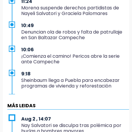
11:24
Morena suspende derechos partidistas de
Nayeli Salvatori y Graciela Palomares
10:49
Denuncian ola de robos y falta de patrullaje
en San Baltazar Campeche
10:06
¡Comienza el camino! Pericos abre la serie
ante Campeche
9:18
Sheinbaum llega a Puebla para encabezar
programas de vivienda y reforestación
9:03
Muere Jorge Messi
MÁS LEIDAS
8:21
Aug 2 , 14:07
¡México vuelve a los Olímpicos!
Nay Salvatori se disculpa tras polémica por
burlas a hombres mayores