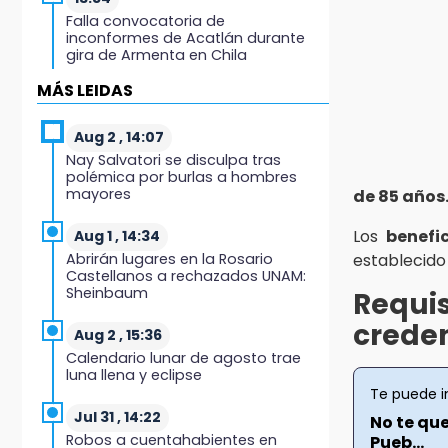
Falla convocatoria de
inconformes de Acatlán durante
gira de Armenta en Chila
MÁS LEIDAS
13:48
Estado de México llevará su
cultura al Festival Cervantino 2026
Aug 2 , 14:07
Nay Salvatori se disculpa tras
polémica por burlas a hombres
13:26
mayores
de 85 años
Ya instalan más de 2 mil luces
para fiestas patrias en el Centro
Los
benefi
Histórico
Aug 1 , 14:34
Abrirán lugares en la Rosario
establecido 
Castellanos a rechazados UNAM:
12:55
Sheinbaum
Requis
Aranza López, la poblana que
tocó la gloria
creden
Aug 2 , 15:36
Calendario lunar de agosto trae
12:49
luna llena y eclipse
Condenan en San José
Te puede i
Miahuatlán a hombre por
portación de metanfetamina
Jul 31 , 14:22
No te que
Robos a cuentahabientes en
Pueb...