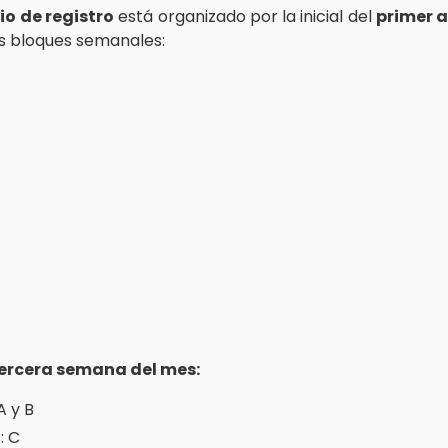
o de registro
está organizado por la inicial del
primer a
os bloques semanales:
tercera semana del mes:
A y B
: C