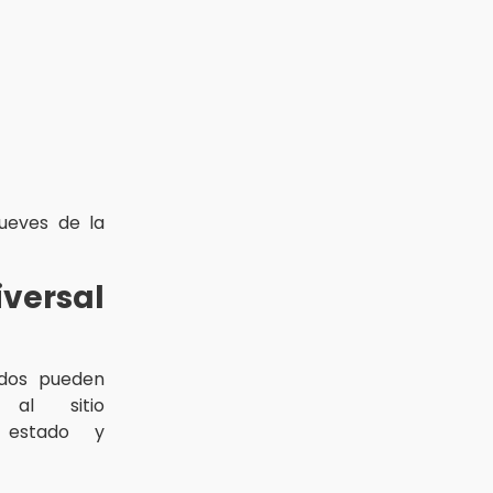
ueves de la
iversal
ados pueden
al sitio
 estado y