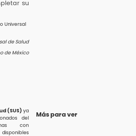
pletar su
rsal de Salud
no de México
lud (SUS)
ya
Más para ver
ionados del
as con
disponibles