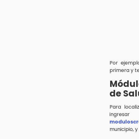
21:58
¡México, campeón de oro!
21:26
Mezcal y artesanías de palma
frenan la migración en Caltepec,
Puebla
Por ejempl
primera y t
Módulo
de Sal
Para local
ingres
moduloscr
municipio, y