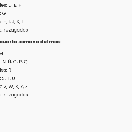
es: D, E, F
: G
 H, I, J, K, L
: rezagados
cuarta semana del mes:
 M
 N, Ñ, O, P, Q
es: R
 S, T, U
 V, W, X, Y, Z
: rezagados