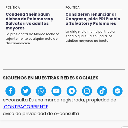
POLÍTICA
POLÍTICA
14:54
Condena Sheinbaum
Consideren renunciar al
Padres denuncian presunto hallazgo de
dichos de Palomares y
Congreso, pide PRI Puebla
droga en telesecundaria de Chicontla
Salvatori vs adultos
a Salvatori y Palomares
mayores
La dirigencia municipal tricolor
14:38
La presidenta de México rechazó
señaló que su disculpa a los
ASF exige aclarar recursos por casi 10
tajantemente cualquier acto de
adultos mayores no basta
discriminación
millones al gobierno de Izúcar
14:33
Boa mazacuata aparece en Ayotoxco;
llaman a protegerla
SIGUENOS EN NUESTRAS REDES SOCIALES
e-consulta Es una marca registrada, propiedad de
CONTRACORRIENTE
aviso de privacidad de e-consulta