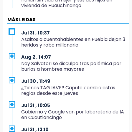
vivienda de Huauchinango
19:27
MÁS LEIDAS
Identifican a dos hermanos asesinados cerca
de la Central de Abastos de Huixcolotla
Jul 31 , 10:37
Asaltos a cuentahabientes en Puebla dejan 3
19:22
heridos y robo millonario
Supervisa rectora Lilia Cedillo proceso de
inscripción del nivel superior
Aug 2 , 14:07
Nay Salvatori se disculpa tras polémica por
19:09
burlas a hombres mayores
Checo y Cadillac, en blanco antes del parón
Jul 30 , 11:49
19:00
¿Tienes TAG IAVE? Capufe cambia estas
SSP pagará 63 millones por mantenimiento a
reglas desde este jueves
cámaras y luminaria del Periférico
Jul 31 , 10:05
18:14
Gobierno y Google van por laboratorio de IA
Remesas en Puebla incrementan 3.9% en
en Cuautlancingo
primer semestre de 2026
Jul 31 , 13:10