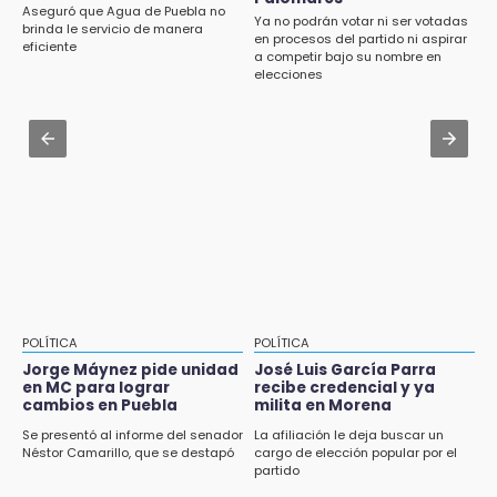
Cartonería da vida a la gastronomía en
Aseguró que Agua de Puebla no
Ya no podrán votar ni ser votadas
desfile de mojigangas de Atlixco 2026
brinda le servicio de manera
en procesos del partido ni aspirar
eficiente
a competir bajo su nombre en
Aug 3 , 18:05
elecciones
Gobierno busca nuevos vuelos para
aeropuerto; 4 de los 12 nuevos peligran
Aug 2 , 12:04
Gas LP baja en Puebla, aprovecha el precio
esta semana
POLÍTICA
POLÍTICA
Jorge Máynez pide unidad
José Luis García Parra
en MC para lograr
recibe credencial y ya
cambios en Puebla
milita en Morena
Se presentó al informe del senador
La afiliación le deja buscar un
Néstor Camarillo, que se destapó
cargo de elección popular por el
partido