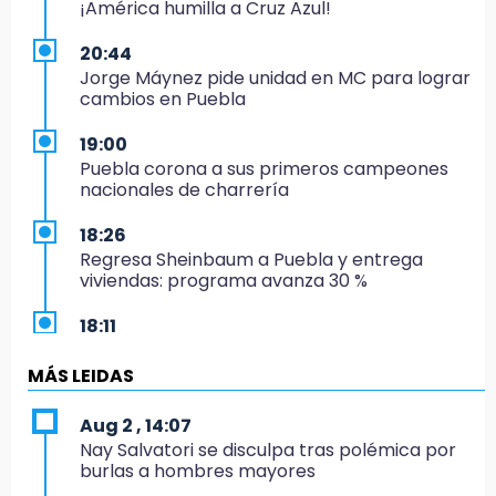
¡América humilla a Cruz Azul!
20:44
Jorge Máynez pide unidad en MC para lograr
cambios en Puebla
19:00
Puebla corona a sus primeros campeones
nacionales de charrería
18:26
Regresa Sheinbaum a Puebla y entrega
viviendas: programa avanza 30 %
18:11
México hace historia: tricampeón de
Centroamericanos
MÁS LEIDAS
17:24
Aug 2 , 14:07
El Quintalero: la panadería de Izúcar que
Nay Salvatori se disculpa tras polémica por
elabora pan de conejo para Santo Domingo
burlas a hombres mayores