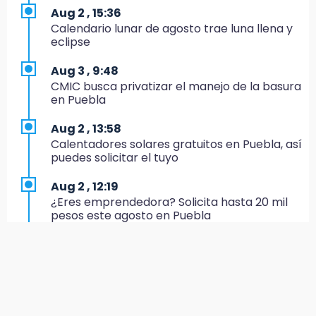
17:20
Aug 2 , 15:36
Conductora se estampa contra vivienda y
Calendario lunar de agosto trae luna llena y
mata a trabajador en Tehuacán
eclipse
17:18
Aug 3 , 9:48
Advierten sanciones por estacionarse en
CMIC busca privatizar el manejo de la basura
avenida de Tlatlauquitepec
en Puebla
17:15
Aug 2 , 13:58
Profeco suspende Cimera Gym Club en
Calentadores solares gratuitos en Puebla, así
Cholula tras detectar cinco irregularidades
puedes solicitar el tuyo
16:51
Aug 2 , 12:19
Recuperan espacios deportivos en La
¿Eres emprendedora? Solicita hasta 20 mil
Libertad
pesos este agosto en Puebla
16:45
Aug 3 , 11:07
Sheinbaum entrega tarjetas de Pensión
Aprovecha; Volkswagen abre vacantes para
Mujeres Bienestar en Naucalpan
estudiantes con apoyo de 6 mil pesos
14:45
Aug 2 , 12:34
Ejecutan a dos hombres dentro de un