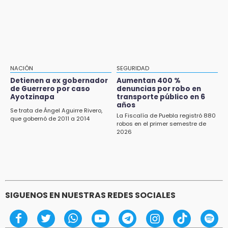
Diputadas pelean coordinación morenista en
11:21
Cholula
Clausuran 51 locales abandonados del
Mercado Municipal de Huauchinango
11:03
Ataque a balazos contra vivienda alarma a
NACIÓN
SEGURIDAD
vecinos de Izúcar de Matamoros
Detienen a ex gobernador
Aumentan 400 %
de Guerrero por caso
denuncias por robo en
10:41
Ayotzinapa
transporte público en 6
Sequía y robo de elotes agravan crisis de
años
Se trata de Ángel Aguirre Rivero,
productores en Valle de Serdán
La Fiscalía de Puebla registró 880
que gobernó de 2011 a 2014
robos en el primer semestre de
2026
10:15
Volaris ofertará vuelos a Chicago, Acapulco y
Puerto Escondido desde Puebla
9:49
Patrulla de Texmelucan cae a barranca en
SIGUENOS EN NUESTRAS REDES SOCIALES
San Rafael Tlanalapan