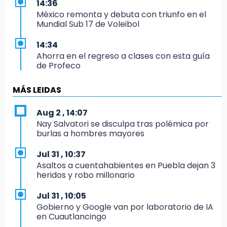
14:36
México remonta y debuta con triunfo en el
Mundial Sub 17 de Voleibol
14:34
Ahorra en el regreso a clases con esta guía
de Profeco
14:33
MÁS LEIDAS
Recuperan taxi robado abandonado en la
colonia Amatitlanes, Izúcar de Matamoros
Aug 2 , 14:07
Nay Salvatori se disculpa tras polémica por
14:31
burlas a hombres mayores
Regístrate en el Programa de Apoyo al
Empleo en Puebla
Jul 31 , 10:37
Asaltos a cuentahabientes en Puebla dejan 3
14:30
heridos y robo millonario
Presentan las 10 primeras conclusiones
sobre el fracking en México
Jul 31 , 10:05
Gobierno y Google van por laboratorio de IA
14:29
en Cuautlancingo
Feria Patronal invita a vivir diez días de