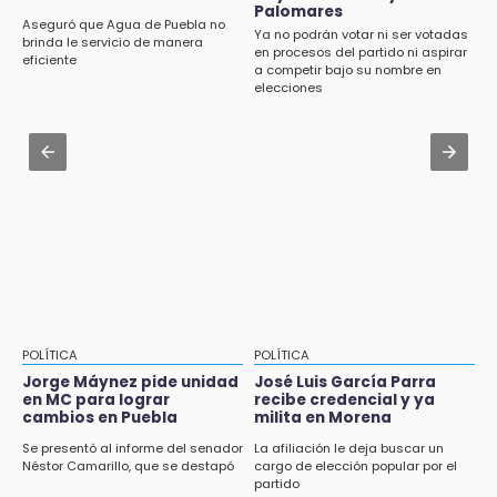
Palomares
Cartonería da vida a la gastronomía en
Aseguró que Agua de Puebla no
Ya no podrán votar ni ser votadas
desfile de mojigangas de Atlixco 2026
brinda le servicio de manera
en procesos del partido ni aspirar
eficiente
a competir bajo su nombre en
Aug 3 , 18:05
elecciones
Gobierno busca nuevos vuelos para
aeropuerto; 4 de los 12 nuevos peligran
Aug 2 , 12:04
Gas LP baja en Puebla, aprovecha el precio
esta semana
POLÍTICA
POLÍTICA
Jorge Máynez pide unidad
José Luis García Parra
en MC para lograr
recibe credencial y ya
cambios en Puebla
milita en Morena
Se presentó al informe del senador
La afiliación le deja buscar un
Néstor Camarillo, que se destapó
cargo de elección popular por el
partido