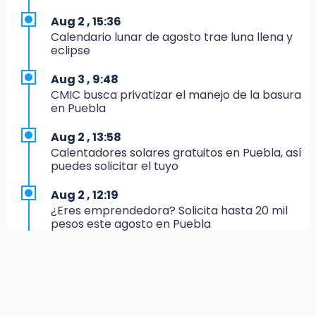
17:20
Aug 2 , 15:36
Conductora se estampa contra vivienda y
Calendario lunar de agosto trae luna llena y
mata a trabajador en Tehuacán
eclipse
17:18
Aug 3 , 9:48
Advierten sanciones por estacionarse en
CMIC busca privatizar el manejo de la basura
avenida de Tlatlauquitepec
en Puebla
17:15
Aug 2 , 13:58
Profeco suspende Cimera Gym Club en
Calentadores solares gratuitos en Puebla, así
Cholula tras detectar cinco irregularidades
puedes solicitar el tuyo
16:51
Aug 2 , 12:19
Recuperan espacios deportivos en La
¿Eres emprendedora? Solicita hasta 20 mil
Libertad
pesos este agosto en Puebla
16:45
Aug 3 , 11:07
Sheinbaum entrega tarjetas de Pensión
Aprovecha; Volkswagen abre vacantes para
Mujeres Bienestar en Naucalpan
estudiantes con apoyo de 6 mil pesos
14:45
Aug 2 , 12:34