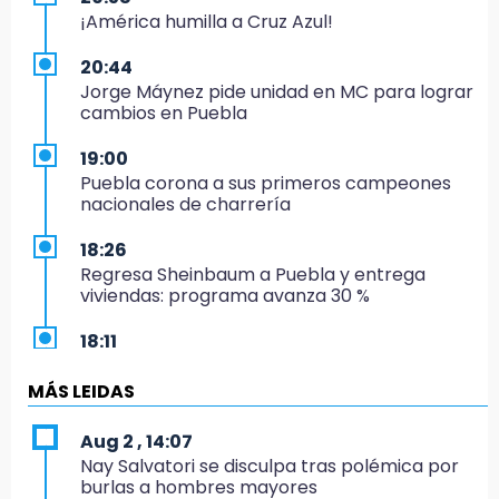
¡América humilla a Cruz Azul!
20:44
Jorge Máynez pide unidad en MC para lograr
cambios en Puebla
19:00
Puebla corona a sus primeros campeones
nacionales de charrería
18:26
Regresa Sheinbaum a Puebla y entrega
viviendas: programa avanza 30 %
18:11
México hace historia: tricampeón de
Centroamericanos
MÁS LEIDAS
17:24
Aug 2 , 14:07
El Quintalero: la panadería de Izúcar que
Nay Salvatori se disculpa tras polémica por
elabora pan de conejo para Santo Domingo
burlas a hombres mayores