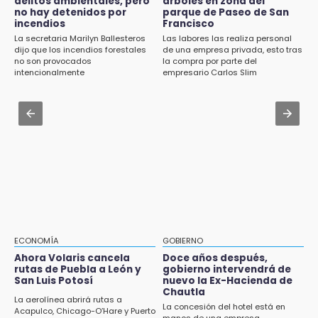
delitos ambientales, pero
árboles en zona del
Aranza López, la poblana que tocó la gloria
no hay detenidos por
parque de Paseo de San
incendios
Francisco
Aug 1 , 17:15
12:49
La secretaria Marilyn Ballesteros
Las labores las realiza personal
Costó $403 mil rehabilitar accesos de
Condenan en San José Miahuatlán a hombre
dijo que los incendios forestales
de una empresa privada, esto tras
Traumatología y Ortopedia del IMSS
no son provocados
la compra por parte del
por portación de metanfetamina
intencionalmente
empresario Carlos Slim
Aug 1 , 17:36
12:48
Alcaldesa exhibe patrullas tras polémico
Ayuntamiento de Puebla licita compra de 30
accidente en Chiautzingo
nuevos vehículos
12:08
¿Buscas apoyo para útiles? Regístralo en la
Beca Rita Cetina y recibe 2,500 pesos
12:07
Profeco clausura Cimera Gym Club, de Club
Alpha, en San Pedro Cholula
ECONOMÍA
GOBIERNO
Ahora Volaris cancela
Doce años después,
12:06
rutas de Puebla a León y
gobierno intervendrá de
San Luis Potosí
nuevo la Ex-Hacienda de
Toma precauciones por lluvias fuertes en
Chautla
Puebla este fin de semana
La aerolínea abrirá rutas a
La concesión del hotel está en
Acapulco, Chicago-O’Hare y Puerto
manos de una empresa