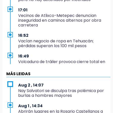
17:01
Vecinos de Atlixco-Metepec denuncian
inseguridad en caminos alternos por obra
carretera
16:52
Vacían negocio de ropa en Tehuacán;
pérdidas superan los 100 mil pesos
16:49
Volcadura de tráiler provoca cierre total en
autopista Orizaba-Puebla
MÁS LEIDAS
16:48
Por segundo día, podan árboles en zona del
Aug 2 , 14:07
parque de Paseo de San Francisco
Nay Salvatori se disculpa tras polémica por
burlas a hombres mayores
16:30
Delegado de Bienestar ofrece asamblea de
Aug 1 , 14:34
Morena en oficinas de Cohuecan
Abrirán lugares en la Rosario Castellanos a