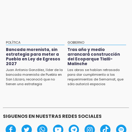
frío en Puebla
Cholula
15:21
Texmelucan contará con más de 500
cámaras de videovigilancia
15:08
POLÍTICA
GOBIERNO
Huitzilan de Serdán espera hasta 30 mil
Bancada morenista, sin
Tras año y medio
visitantes en feria
estrategia para meter a
arrancará construcción
Puebla en Ley de Egresos
del Ecoparque Tlalli-
2027
Malinche
15:07
Juan Antonio González, líder de la
Las obras se habían retrasado
Rastro de Atlixco descarta clembuterol y
bancada morenista de Puebla en
para dar cumplimiento a los
alerta por mataderos clandestinos
San Lázaro, reconoció que no
requerimientos de Semarnat, que
tienen una estrategia
sólo autorizó espacios
ecoturísticos
15:03
Cholula estrena agenda cultural con siete
actividades
SIGUENOS EN NUESTRAS REDES SOCIALES