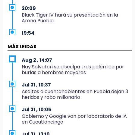
20:09
Black Tiger IV hará su presentación en la
Arena Puebla
19:54
Investigación de ASE a Tlatehui y Cuautle no
es politiquería, es por posible desfalco al
MÁS LEIDAS
erario
Aug 2 , 14:07
19:45
Nay Salvatori se disculpa tras polémica por
Estado invertirá en unidades médicas del
burlas a hombres mayores
IMSS-Bienestar y el SEDIF
Jul 31 , 10:37
19:35
Asaltos a cuentahabientes en Puebla dejan 3
De la Vega niega venta de Bravos
heridos y robo millonario
19:34
Jul 31 , 10:05
Desalojan a dos comerciantes en Valsequillo
Gobierno y Google van por laboratorio de IA
por invasión en zona de Conagua
en Cuautlancingo
19:18
Jul 31 , 13:10