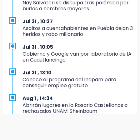
Nay Salvatori se disculpa tras polémica por
Estado invertirá en unidades médicas del
burlas a hombres mayores
IMSS-Bienestar y el SEDIF
Jul 31 , 10:37
19:35
Asaltos a cuentahabientes en Puebla dejan 3
De la Vega niega venta de Bravos
heridos y robo millonario
19:34
Jul 31 , 10:05
Desalojan a dos comerciantes en Valsequillo
Gobierno y Google van por laboratorio de IA
por invasión en zona de Conagua
en Cuautlancingo
19:18
Jul 31 , 13:10
Bancada morenista, sin estrategia para
Conoce el programa del Inapam para
meter a Puebla en Ley de Egresos 2027
conseguir empleo gratuito
18:54
Aug 1 , 14:34
Gobierno rehabilitará el drenaje del Hospital
Abrirán lugares en la Rosario Castellanos a
de Especialidades del Issstep
rechazados UNAM: Sheinbaum
18:49
Jul 31 , 12:59
Sujeto asalta banco en Plaza Dorada tras
Aprovecha las Ferias de Paz con consultas
amenazar con supuesto explosivo
médicas gratis en Puebla