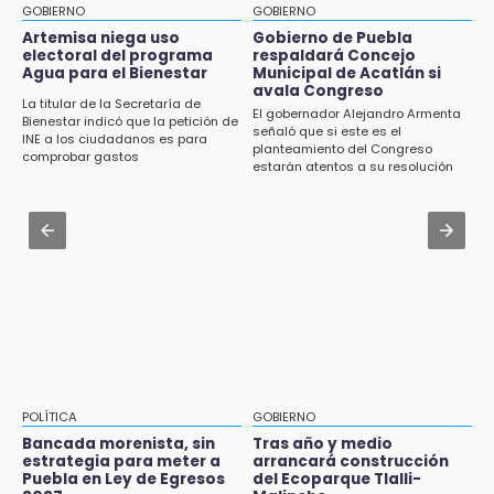
de Traspatio para grupos vulnerables
GOBIERNO
GOBIERNO
Jul 31 , 13:46
Artemisa niega uso
Gobierno de Puebla
15:43
electoral del programa
respaldará Concejo
Certifícate como operador de transporte en
Agua para el Bienestar
Municipal de Acatlán si
Investigan presunta reventa de más de 100
Icatep
avala Congreso
lotes en panteón de Tehuacán
La titular de la Secretaría de
El gobernador Alejandro Armenta
Bienestar indicó que la petición de
Jul 31 , 14:02
señaló que si este es el
INE a los ciudadanos es para
15:32
planteamiento del Congreso
Prepárate para lluvias intensas por frente
comprobar gastos
Roban bicicleta en menos de un minuto en
estarán atentos a su resolución
frío en Puebla
plaza de Libres
Jul 31 , 13:35
15:26
El mexicano Karim López firma contrato
Grupo armado asalta gasera en San Andrés
multianual con Memphis Grizzlies
Cholula
15:21
Texmelucan contará con más de 500
cámaras de videovigilancia
15:08
POLÍTICA
GOBIERNO
Huitzilan de Serdán espera hasta 30 mil
Bancada morenista, sin
Tras año y medio
visitantes en feria
estrategia para meter a
arrancará construcción
Puebla en Ley de Egresos
del Ecoparque Tlalli-