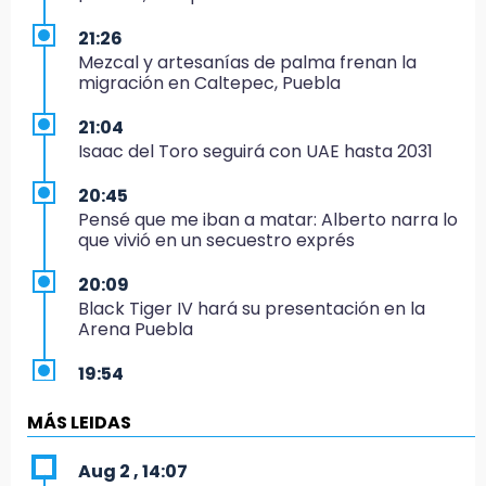
21:26
Mezcal y artesanías de palma frenan la
migración en Caltepec, Puebla
21:04
Isaac del Toro seguirá con UAE hasta 2031
20:45
Pensé que me iban a matar: Alberto narra lo
que vivió en un secuestro exprés
20:09
Black Tiger IV hará su presentación en la
Arena Puebla
19:54
Investigación de ASE a Tlatehui y Cuautle no
es politiquería, es por posible desfalco al
MÁS LEIDAS
erario
Aug 2 , 14:07
19:45