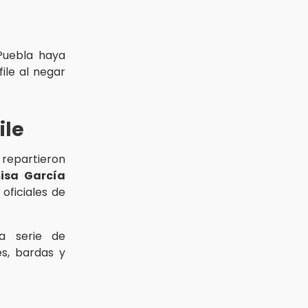
Puebla haya
ile al negar
ile
 repartieron
isa
García
oficiales de
a serie de
s, bardas y