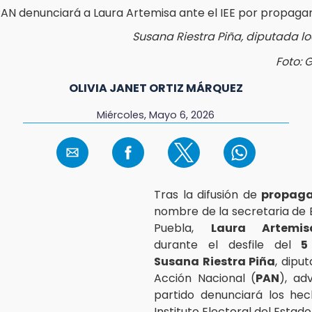
Susana Riestra Piña, diputada l
Foto: 
OLIVIA JANET ORTIZ MÁRQUEZ
Miércoles, Mayo 6, 2026
Tras la difusión de
propag
nombre de la secretaria de 
Puebla,
Laura Artemi
durante el desfile del
5
Susana Riestra Piña
, dipu
Acción Nacional (
PAN
), ad
partido denunciará los hec
Instituto Electoral del Estado