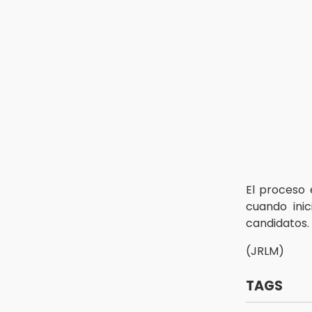
13:26
Ya instalan más de 2 mil luces
para fiestas patrias en el Centro
Histórico
12:55
Aranza López, la poblana que tocó
la gloria
El proceso 
cuando inic
candidatos.
(JRLM)
TAGS