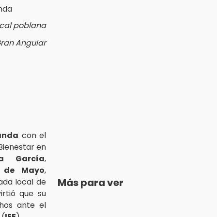
ocal poblana
Gran Angular
anda
con el
Bienestar en
sa García
,
 de Mayo
,
Más para ver
tada local de
virtió que su
hos ante el
 (
IEE
).