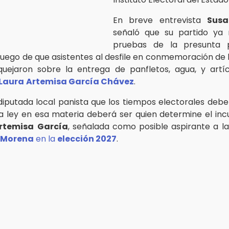
En breve entrevista
Susa
señaló que su partido ya r
pruebas de la presunta 
 luego de que asistentes al desfile en conmemoración de l
quejaron sobre la entrega de panfletos, agua, y art
Laura
Artemisa García Chávez
.
diputada local panista que los tiempos electorales debe
la ley en esa materia deberá ser quien determine el in
rtemisa
García
, señalada como posible aspirante a la
Morena
en la
elección 2027
.