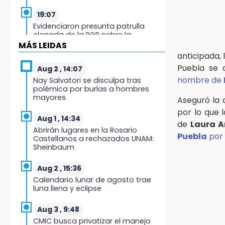
19:07
Evidenciaron presunta patrulla
clonada de la PGR sobre la
Cuacnopalan-Oaxaca
MÁS LEIDAS
anticipada,
19:04
Puebla se 
Aug 2 , 14:07
Directora de Orquesta Symphonia
nombre de
Nay Salvatori se disculpa tras
UDLAP dirige agrupaciones de talla
polémica por burlas a hombres
internacional
mayores
Aseguró la 
por lo que 
18:14
Aug 1 , 14:34
de
Laura A
EE. UU. Sub-20 avanza a la final de
Abrirán lugares en la Rosario
CONCACAF
Puebla
por
Castellanos a rechazados UNAM:
Sheinbaum
17:50
Van 17 denuncias por delitos
Aug 2 , 15:36
ambientales, pero no hay
Calendario lunar de agosto trae
detenidos por incendios
luna llena y eclipse
17:01
Aug 3 , 9:48
Vecinos de Atlixco-Metepec
CMIC busca privatizar el manejo
denuncian inseguridad en