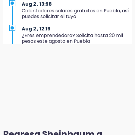
domicilio en Tlalancaleca, cerca de la
Aug 2 , 13:58
México-Puebla
Calentadores solares gratuitos en Puebla, así
puedes solicitar el tuyo
14:25
Más de 100 entrenadores buscan
Aug 2 , 12:19
certificación
¿Eres emprendedora? Solicita hasta 20 mil
pesos este agosto en Puebla
14:06
Armenta insiste a Agua de Puebla que
Aug 1 , 20:23
garantice abasto en colonias
AMIZ cerró ciclo 2026 con prácticas militares
en selva de Veracruz
13:34
José Luis García Parra recibe credencial y ya
Aug 2 , 12:34
milita en Morena
Alumnos de la AMIZ Puebla son forzados a
reproducir violencias: activista
13:08
Colocan malla en “El Hoyo” del Tianguis de
Aug 2 , 14:47
Texmelucan por presunto mandato judicial
Gobierno de Puebla contrató al Inecol para
elaborar la MIA del Cablebús
12:02
¡México cierra con oro en natación artística!
Aug 3 , 11:07
Regresa Sheinbaum a
Aprovecha; Volkswagen abre vacantes para