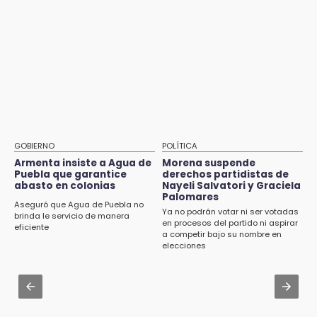
21:25
Aug 2 , 10:42
México se queda con la plata
Cartonería da vida a la gastronomía en
desfile de mojigangas de Atlixco 2026
20:35
NFL México: arranca cuenta regresiva por
Aug 2 , 12:04
boletos
Gas LP baja en Puebla, aprovecha el precio
esta semana
20:03
Sophie Cunningham, la figura que encendió la
Aug 2 , 15:46
WNBA
Mujeres de Coapan celebran su cultura en la
GOBIERNO
POLÍTICA
Carrera de la Tortilla
Armenta insiste a Agua de
Morena suspende
19:11
Puebla que garantice
derechos partidistas de
En Tehuacán cercaron a víctimas mortales
abasto en colonias
Nayeli Salvatori y Graciela
Aug 2 , 17:07
de accidentes
Palomares
Miss Turismo Puebla 2026 impulsa a
Aseguró que Agua de Puebla no
Ya no podrán votar ni ser votadas
Chignautla como destino turístico estatal
brinda le servicio de manera
en procesos del partido ni aspirar
19:07
eficiente
a competir bajo su nombre en
Evidenciaron presunta patrulla clonada de la
Aug 2 , 11:35
elecciones
PGR sobre la Cuacnopalan-Oaxaca
Patrulla de Santa Isabel Cholula choca
contra puente en la Puebla-Atlixco
19:04
Directora de Orquesta Symphonia UDLAP
Aug 2 , 14:06
dirige agrupaciones de talla internacional