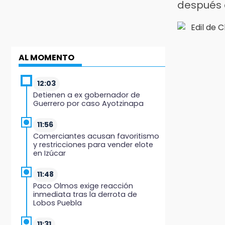
después 
AL MOMENTO
12:03
Detienen a ex gobernador de
Guerrero por caso Ayotzinapa
11:56
Comerciantes acusan favoritismo
y restricciones para vender elote
en Izúcar
11:48
Paco Olmos exige reacción
inmediata tras la derrota de
Lobos Puebla
11:31