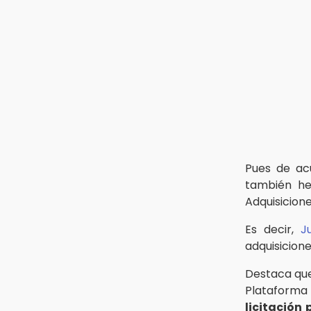
Revista Cuetlaxcoapan difunde
hallazgos arqueológicos en
Puebla
17:43
San Martín Texmelucan reforzará
revisiones a centros de
carburación tras fuga de gas
Pues de ac
también he
Adquisicion
Es decir,
J
adquisicione
Destaca qu
Plataforma 
licitación 