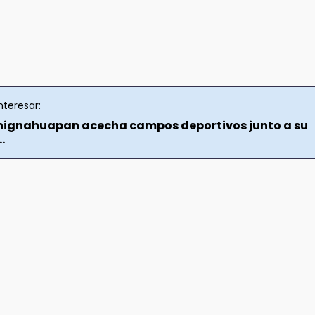
nteresar:
Chignahuapan acecha campos deportivos junto a su
.