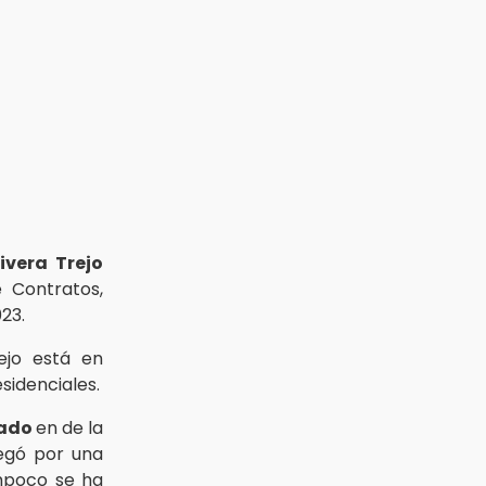
ivera Trejo
 Contratos,
23.
ejo está en
sidenciales.
tado
en de la
egó por una
mpoco se ha