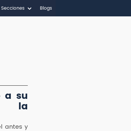
Secciones
Blogs
ó a su
r la
el antes y