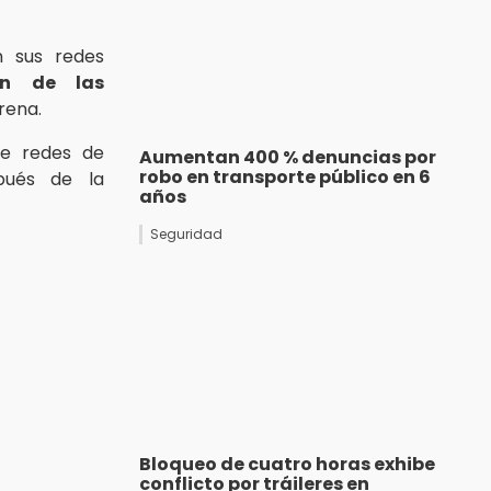
n sus redes
ón de las
rena.
de redes de
Aumentan 400 % denuncias por
robo en transporte público en 6
pués de la
años
Seguridad
Bloqueo de cuatro horas exhibe
conflicto por tráileres en