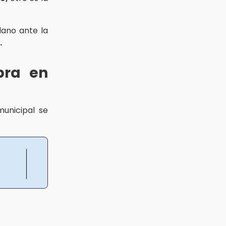
dano ante la
.
bra en
unicipal se