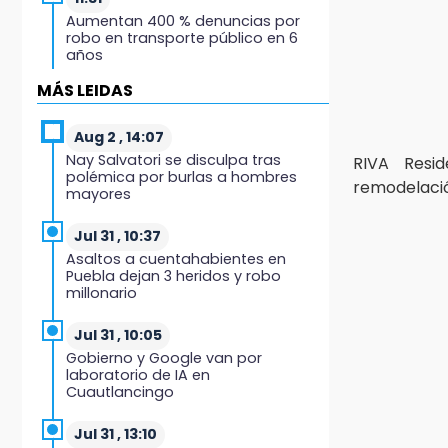
Aumentan 400 % denuncias por
robo en transporte público en 6
años
MÁS LEIDAS
11:24
Soles no bajará la guardia tras
vencer a Lobos
Aug 2 , 14:07
Nay Salvatori se disculpa tras
RIVA Resi
polémica por burlas a hombres
11:21
remodelaci
mayores
Clausuran 51 locales
abandonados del Mercado
Municipal de Huauchinango
Jul 31 , 10:37
Asaltos a cuentahabientes en
Puebla dejan 3 heridos y robo
11:03
millonario
Ataque a balazos contra vivienda
alarma a vecinos de Izúcar de
Matamoros
Jul 31 , 10:05
Gobierno y Google van por
laboratorio de IA en
10:41
Cuautlancingo
Sequía y robo de elotes agravan
crisis de productores en Valle de
Serdán
Jul 31 , 13:10