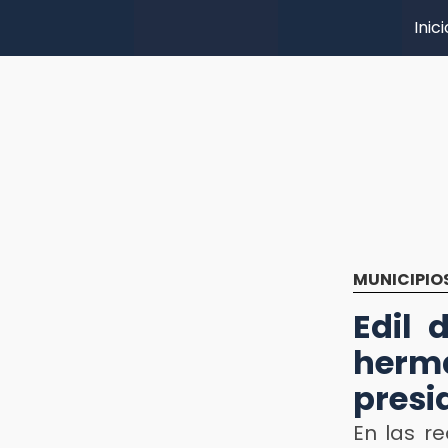
Inici
MUNICIPIO
Edil 
her
presi
En las re