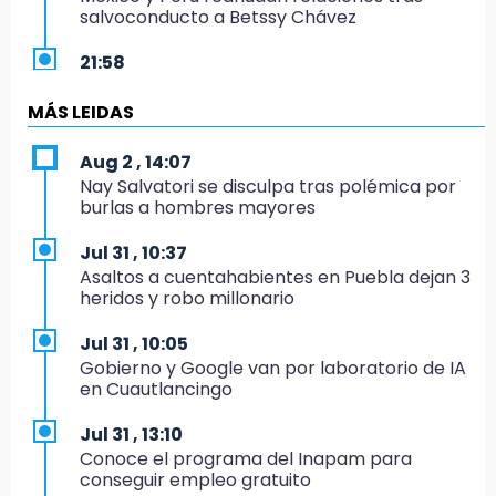
salvoconducto a Betssy Chávez
21:58
¡México, campeón de oro!
MÁS LEIDAS
21:26
Mezcal y artesanías de palma frenan la
Aug 2 , 14:07
migración en Caltepec, Puebla
Nay Salvatori se disculpa tras polémica por
burlas a hombres mayores
21:04
Isaac del Toro seguirá con UAE hasta 2031
Jul 31 , 10:37
Asaltos a cuentahabientes en Puebla dejan 3
20:45
heridos y robo millonario
Pensé que me iban a matar: Alberto narra lo
que vivió en un secuestro exprés
Jul 31 , 10:05
Gobierno y Google van por laboratorio de IA
20:09
en Cuautlancingo
Black Tiger IV hará su presentación en la
Arena Puebla
Jul 31 , 13:10
Conoce el programa del Inapam para
19:54
conseguir empleo gratuito