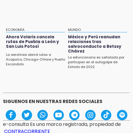
Agua para el Bienestar
15:57
Texmelucan abren convocatoria de Huertos
de Traspatio para grupos vulnerables
ECONOMÍA
MUNDO
Ahora Volaris cancela
México y Perú reanudan
15:43
rutas de Puebla a León y
relaciones tras
Investigan presunta reventa de más de 100
San Luis Potosí
salvoconducto a Betssy
lotes en panteón de Tehuacán
Chávez
La aerolínea abrirá rutas a
La exfuncionaria es señalada por
Acapulco, Chicago-O’Hare y Puerto
participan en el autogolpe de
15:32
Escondido
Estado de 2022
Roban bicicleta en menos de un minuto en
plaza de Libres
SIGUENOS EN NUESTRAS REDES SOCIALES
e-consulta Es una marca registrada, propiedad de
CONTRACORRIENTE