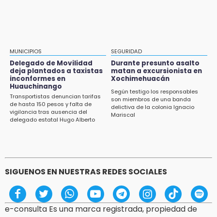
¿Buscas trabajo? SPF ofrece sueldo de 13,607
y prestaciones: aplica en Puebla
12:44
Precio del gas LP baja en Puebla, aprovecha
esta semana
MUNICIPIOS
SEGURIDAD
Delegado de Movilidad
Durante presunto asalto
12:32
deja plantados a taxistas
matan a excursionista en
inconformes en
Xochimehuacán
Puebla busca revancha en la Leagues Cup
Huauchinango
Según testigo los responsables
Transportistas denuncian tarifas
12:14
son miembros de una banda
de hasta 150 pesos y falta de
delictiva de la colonia Ignacio
Obed Vargas gana confianza con el Atlético
vigilancia tras ausencia del
Mariscal
delegado estatal Hugo Alberto
Gutiérrez Rangel
SIGUENOS EN NUESTRAS REDES SOCIALES
e-consulta Es una marca registrada, propiedad de