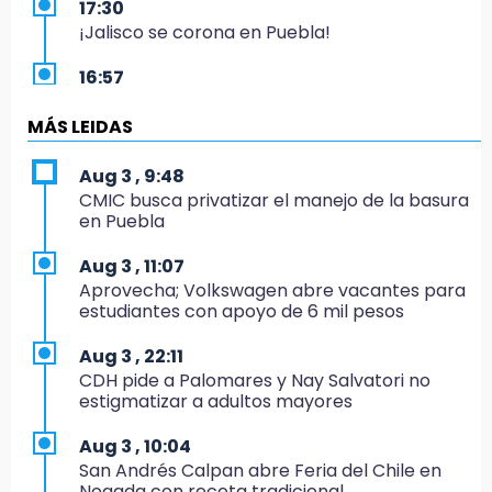
17:30
¡Jalisco se corona en Puebla!
16:57
Los Voladores de Papantla vuelven a Izúcar y
cierran festejos de Santo Domingo
MÁS LEIDAS
16:50
Aug 3 , 9:48
México va por el oro y el boleto olímpico en
CMIC busca privatizar el manejo de la basura
Flag Football
en Puebla
16:34
Aug 3 , 11:07
Memes y críticas surten efecto; modifican
Aprovecha; Volkswagen abre vacantes para
colores del parque en Chalchicomula
estudiantes con apoyo de 6 mil pesos
16:00
Aug 3 , 22:11
MC reorganiza su estructura en Atlixco y
CDH pide a Palomares y Nay Salvatori no
nombra a Julio Águila dirigente
estigmatizar a adultos mayores
15:17
Aug 3 , 10:04
Operativo en Atencingo deja un detenido y
San Andrés Calpan abre Feria del Chile en
una motocicleta recuperada
Nogada con receta tradicional