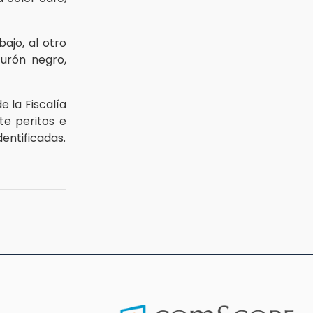
ajo, al otro
turón negro,
e la Fiscalía
te peritos e
entificadas.