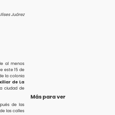
Ulises Juárez
de al menos
e este 15 de
e la colonia
iliar de La
la ciudad de
Más para ver
pués de las
de las calles