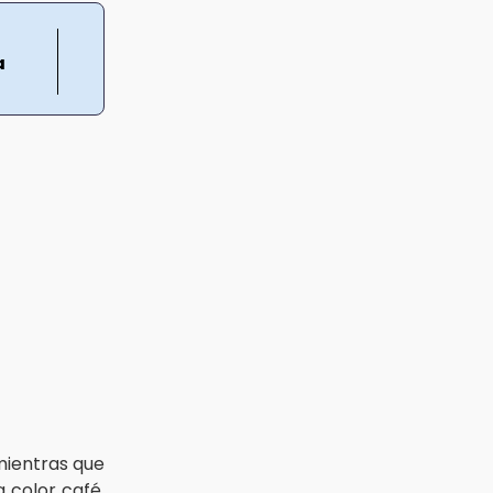
a
mientras que
 color café,