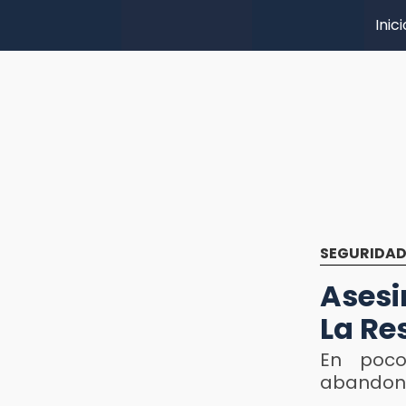
Inici
SEGURIDA
Asesi
La Re
En poc
abandona