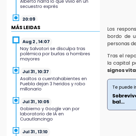
Alberto narra lo que vivió en un
secuestro exprés
20:09
Black Tiger IV hará su
MÁS LEIDAS
Los respons
presentación en la Arena Puebla
bordo de u
Aug 2 , 14:07
personas de
19:54
Nay Salvatori se disculpa tras
Investigación de ASE a Tlatehui y
polémica por burlas a hombres
Tras el rep
Cuautle no es politiquería, es por
mayores
posible desfalco al erario
la capital p
signos vita
Jul 31 , 10:37
19:45
Asaltos a cuentahabientes en
Estado invertirá en unidades
Puebla dejan 3 heridos y robo
médicas del IMSS-Bienestar y el
Te puede i
millonario
SEDIF
Sobreviv
bal...
Jul 31 , 10:05
19:35
Gobierno y Google van por
De la Vega niega venta de Bravos
laboratorio de IA en
Cuautlancingo
19:34
Desalojan a dos comerciantes en
Jul 31 , 13:10
Valsequillo por invasión en zona