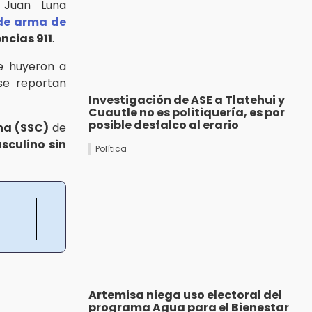
 Juan Luna
de arma de
ncias 911
.
ue huyeron a
se reportan
Investigación de ASE a Tlatehui y
Cuautle no es politiquería, es por
posible desfalco al erario
na (SSC)
de
sculino sin
Política
Artemisa niega uso electoral del
programa Agua para el Bienestar