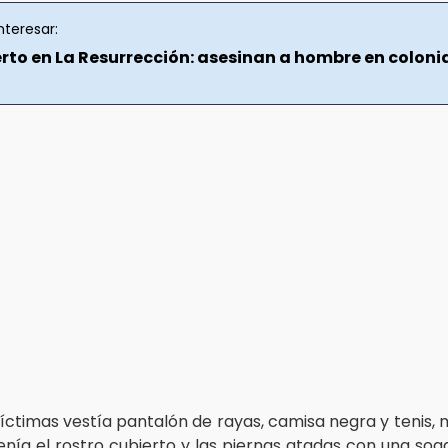
nteresar:
rto en La Resurrección: asesinan a hombre en coloni
víctimas vestía pantalón de rayas, camisa negra y tenis, 
enía el rostro cubierto y las piernas atadas con una soga