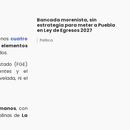
Bancada morenista, sin
estrategia para meter a Puebla
en Ley de Egresos 2027
menos
cuatro
Política
 elementos
dos.
Estado (FGE)
ientes y el
elada, ni el
 manos
, con
talinas de
La