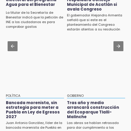
CMIC busca privatizar el manejo de la basura
Agua para el Bienestar
Municipal de Acatlán si
Investigan presunta reventa de más de 100
en Puebla
avala Congreso
lotes en panteón de Tehuacán
La titular de la Secretaría de
El gobernador Alejandro Armenta
Bienestar indicó que la petición de
Jul 31 , 13:46
señaló que si este es el
INE a los ciudadanos es para
15:32
planteamiento del Congreso
Certifícate como operador de transporte en
comprobar gastos
Roban bicicleta en menos de un minuto en
estarán atentos a su resolución
Icatep
plaza de Libres
Jul 31 , 14:02
15:26
Prepárate para lluvias intensas por frente
Grupo armado asalta gasera en San Andrés
frío en Puebla
Cholula
15:21
Texmelucan contará con más de 500
cámaras de videovigilancia
15:08
POLÍTICA
GOBIERNO
Huitzilan de Serdán espera hasta 30 mil
Bancada morenista, sin
Tras año y medio
visitantes en feria
estrategia para meter a
arrancará construcción
Puebla en Ley de Egresos
del Ecoparque Tlalli-
2027
Malinche
15:07
Juan Antonio González, líder de la
Las obras se habían retrasado
Rastro de Atlixco descarta clembuterol y
bancada morenista de Puebla en
para dar cumplimiento a los
alerta por mataderos clandestinos