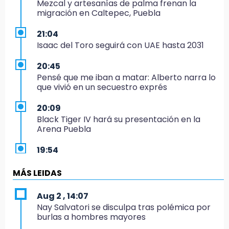
Mezcal y artesanías de palma frenan la
migración en Caltepec, Puebla
21:04
Isaac del Toro seguirá con UAE hasta 2031
20:45
Pensé que me iban a matar: Alberto narra lo
que vivió en un secuestro exprés
20:09
Black Tiger IV hará su presentación en la
Arena Puebla
19:54
Investigación de ASE a Tlatehui y Cuautle no
es politiquería, es por posible desfalco al
MÁS LEIDAS
erario
Aug 2 , 14:07
19:45
Nay Salvatori se disculpa tras polémica por
Estado invertirá en unidades médicas del
burlas a hombres mayores
IMSS-Bienestar y el SEDIF