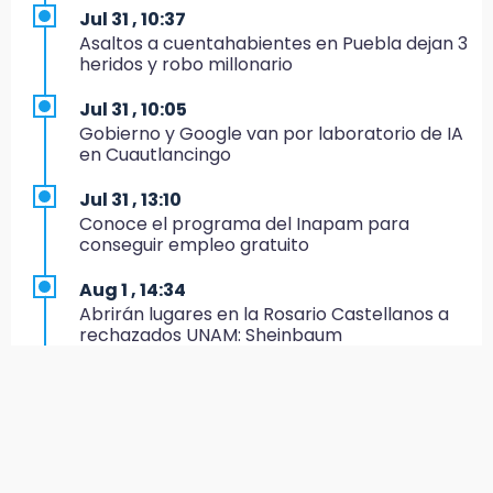
Jul 31 , 10:37
19:35
Asaltos a cuentahabientes en Puebla dejan 3
De la Vega niega venta de Bravos
heridos y robo millonario
19:34
Jul 31 , 10:05
Desalojan a dos comerciantes en Valsequillo
Gobierno y Google van por laboratorio de IA
por invasión en zona de Conagua
en Cuautlancingo
19:18
Jul 31 , 13:10
Bancada morenista, sin estrategia para
Conoce el programa del Inapam para
meter a Puebla en Ley de Egresos 2027
conseguir empleo gratuito
18:54
Aug 1 , 14:34
Gobierno rehabilitará el drenaje del Hospital
Abrirán lugares en la Rosario Castellanos a
de Especialidades del Issstep
rechazados UNAM: Sheinbaum
18:49
Aug 2 , 15:36
Sujeto asalta banco en Plaza Dorada tras
Calendario lunar de agosto trae luna llena y
amenazar con supuesto explosivo
eclipse
18:43
Jul 31 , 12:59
Renuncia Norman Campos, responsable de