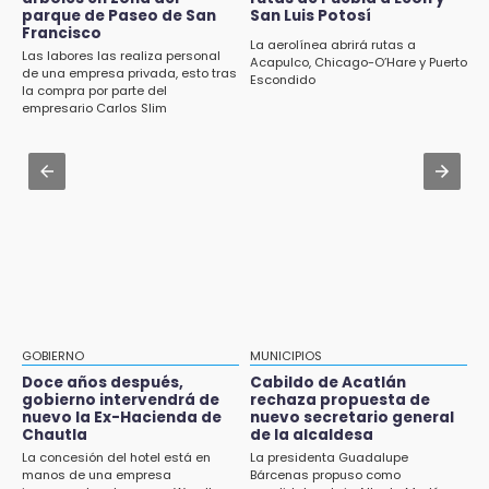
pagos tras concluir la zafra
parque de Paseo de San
San Luis Potosí
Francisco
Aug 2 , 14:47
La aerolínea abrirá rutas a
14:06
Las labores las realiza personal
Gobierno de Puebla contrató al Inecol para
Acapulco, Chicago-O’Hare y Puerto
Piden ayuda en Chignahuapan para
de una empresa privada, esto tras
Escondido
elaborar la MIA del Cablebús
la compra por parte del
identificar a hombre hospitalizado
empresario Carlos Slim
Aug 2 , 12:34
14:03
Alumnos de la AMIZ Puebla son forzados a
IBERO Puebla abre sus puertas con la
reproducir violencias: activista
primera edición de FLIP
Aug 1 , 11:48
13:59
Huejotzingo tiene nuevo secretario de
Puebla, segundo nacional con tasa más alta
Seguridad Ciudadana: llega otro marino al
de muertes por diabetes
cargo
13:54
Falla convocatoria de inconformes de
GOBIERNO
MUNICIPIOS
Acatlán durante gira de Armenta en Chila
Doce años después,
Cabildo de Acatlán
gobierno intervendrá de
rechaza propuesta de
13:48
nuevo la Ex-Hacienda de
nuevo secretario general
Estado de México llevará su cultura al
Chautla
de la alcaldesa
Festival Cervantino 2026
La concesión del hotel está en
La presidenta Guadalupe
manos de una empresa
Bárcenas propuso como