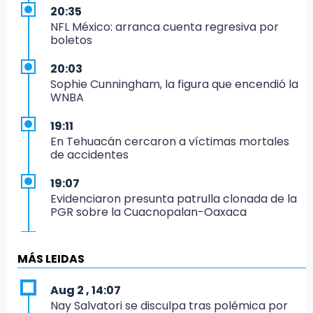
20:35
NFL México: arranca cuenta regresiva por
boletos
20:03
Sophie Cunningham, la figura que encendió la
WNBA
19:11
En Tehuacán cercaron a víctimas mortales
de accidentes
19:07
Evidenciaron presunta patrulla clonada de la
PGR sobre la Cuacnopalan-Oaxaca
19:04
Directora de Orquesta Symphonia UDLAP
MÁS LEIDAS
dirige agrupaciones de talla internacional
Aug 2 , 14:07
18:14
Nay Salvatori se disculpa tras polémica por