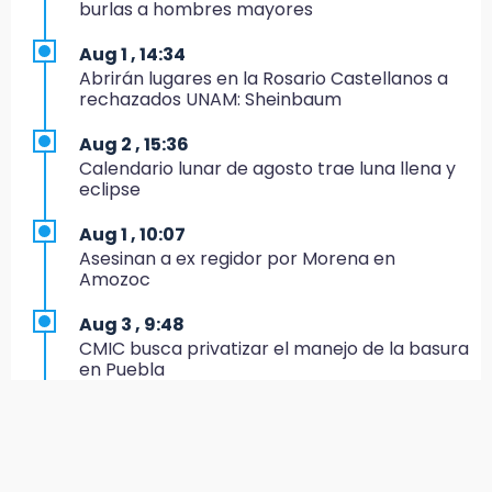
EE. UU. Sub-20 avanza a la final de
burlas a hombres mayores
CONCACAF
Aug 1 , 14:34
17:50
Abrirán lugares en la Rosario Castellanos a
Van 17 denuncias por delitos ambientales,
rechazados UNAM: Sheinbaum
pero no hay detenidos por incendios
Aug 2 , 15:36
17:01
Calendario lunar de agosto trae luna llena y
Vecinos de Atlixco-Metepec denuncian
eclipse
inseguridad en caminos alternos por obra
carretera
Aug 1 , 10:07
Asesinan a ex regidor por Morena en
16:52
Amozoc
Vacían negocio de ropa en Tehuacán;
pérdidas superan los 100 mil pesos
Aug 3 , 9:48
CMIC busca privatizar el manejo de la basura
16:49
en Puebla
Volcadura de tráiler provoca cierre total en
autopista Orizaba-Puebla
Aug 1 , 13:13
Feria de Teziutlán 2026: inicia con 16 días de
16:48
actividades en la Sierra Nororiental
Por segundo día, podan árboles en zona del