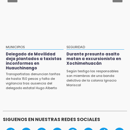
Tri Sub-23 aplasta y avanza
12:50
¿Buscas trabajo? SPF ofrece sueldo de 13,607
y prestaciones: aplica en Puebla
12:44
Precio del gas LP baja en Puebla, aprovecha
esta semana
MUNICIPIOS
SEGURIDAD
Delegado de Movilidad
Durante presunto asalto
12:32
deja plantados a taxistas
matan a excursionista en
inconformes en
Xochimehuacán
Puebla busca revancha en la Leagues Cup
Huauchinango
Según testigo los responsables
Transportistas denuncian tarifas
12:14
son miembros de una banda
de hasta 150 pesos y falta de
delictiva de la colonia Ignacio
Obed Vargas gana confianza con el Atlético
vigilancia tras ausencia del
Mariscal
delegado estatal Hugo Alberto
Gutiérrez Rangel
SIGUENOS EN NUESTRAS REDES SOCIALES