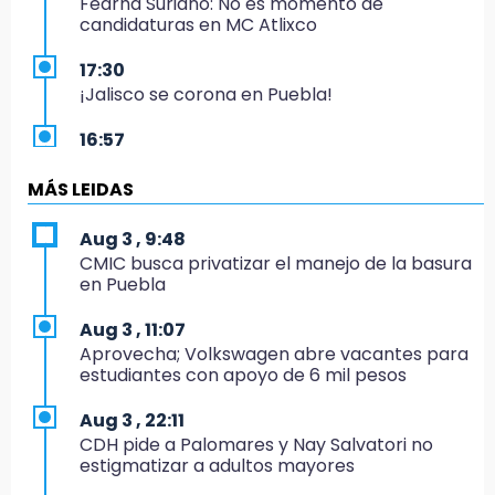
Fedrha Suriano: No es momento de
candidaturas en MC Atlixco
17:30
¡Jalisco se corona en Puebla!
16:57
Los Voladores de Papantla vuelven a Izúcar y
cierran festejos de Santo Domingo
MÁS LEIDAS
16:50
Aug 3 , 9:48
México va por el oro y el boleto olímpico en
CMIC busca privatizar el manejo de la basura
Flag Football
en Puebla
16:34
Aug 3 , 11:07
Memes y críticas surten efecto; modifican
Aprovecha; Volkswagen abre vacantes para
colores del parque en Chalchicomula
estudiantes con apoyo de 6 mil pesos
16:00
Aug 3 , 22:11
MC reorganiza su estructura en Atlixco y
CDH pide a Palomares y Nay Salvatori no
nombra a Julio Águila dirigente
estigmatizar a adultos mayores