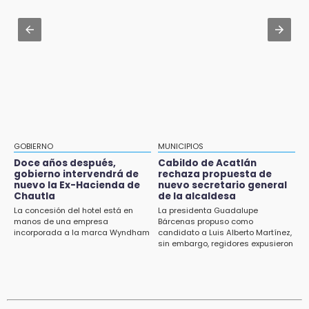
Aug 1 , 17:15
14:03
Costó $403 mil rehabilitar accesos de
IBERO Puebla abre sus puertas con la
Traumatología y Ortopedia del IMSS
primera edición de FLIP
Aug 1 , 11:48
13:59
Huejotzingo tiene nuevo secretario de
Puebla, segundo nacional con tasa más alta
Seguridad Ciudadana: llega otro marino al
de muertes por diabetes
cargo
13:54
Falla convocatoria de inconformes de
GOBIERNO
MUNICIPIOS
Acatlán durante gira de Armenta en Chila
Doce años después,
Cabildo de Acatlán
gobierno intervendrá de
rechaza propuesta de
13:48
nuevo la Ex-Hacienda de
nuevo secretario general
Estado de México llevará su cultura al
Chautla
de la alcaldesa
Festival Cervantino 2026
La concesión del hotel está en
La presidenta Guadalupe
manos de una empresa
Bárcenas propuso como
incorporada a la marca Wyndham
candidato a Luis Alberto Martínez,
13:26
sin embargo, regidores expusieron
Ya instalan más de 2 mil luces para fiestas
su inconformidad ya que fue la
patrias en el Centro Histórico
única propuesta
12:55