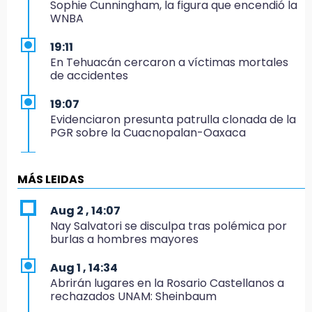
Sophie Cunningham, la figura que encendió la
WNBA
19:11
En Tehuacán cercaron a víctimas mortales
de accidentes
19:07
Evidenciaron presunta patrulla clonada de la
PGR sobre la Cuacnopalan-Oaxaca
19:04
Directora de Orquesta Symphonia UDLAP
MÁS LEIDAS
dirige agrupaciones de talla internacional
Aug 2 , 14:07
18:14
Nay Salvatori se disculpa tras polémica por
EE. UU. Sub-20 avanza a la final de
burlas a hombres mayores
CONCACAF
Aug 1 , 14:34
17:50
Abrirán lugares en la Rosario Castellanos a
Van 17 denuncias por delitos ambientales,
rechazados UNAM: Sheinbaum
pero no hay detenidos por incendios