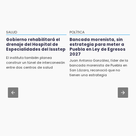
Academia Militarizada Ignacio Zaragoza
15:26
Grupo armado asalta gasera en San Andrés
Jul 31 , 13:35
Cholula
El mexicano Karim López firma contrato
multianual con Memphis Grizzlies
15:21
SALUD
POLÍTICA
Texmelucan contará con más de 500
Jul 31 , 17:16
Gobierno rehabilitará el
Bancada morenista, sin
cámaras de videovigilancia
drenaje del Hospital de
estrategia para meter a
¿Se va? Real Madrid anunció que no igualaran
Especialidades del Issstep
Puebla en Ley de Egresos
el precio por Vinícius Jr.
2027
15:08
El instituto también planea
Juan Antonio González, líder de la
Huitzilan de Serdán espera hasta 30 mil
construir un túnel de interconexión
Jul 31 , 13:46
bancada morenista de Puebla en
visitantes en feria
entre dos centros de salud
San Lázaro, reconoció que no
Certifícate como operador de transporte en
tienen una estrategia
Icatep
15:07
Rastro de Atlixco descarta clembuterol y
Jul 31 , 14:02
alerta por mataderos clandestinos
Prepárate para lluvias intensas por frente
frío en Puebla
15:03
Cholula estrena agenda cultural con siete
actividades
15:01