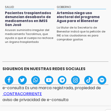
Gobierno de Puebla respaldará Concejo
Municipal de Acatlán si avala Congreso
SALUD
GOBIERNO
Pacientes trasplantados
Artemisa niega uso
14:56
denuncian desabasto de
electoral del programa
Regístrate a la clase gratuita de ballet con
medicamentos en IMSS
Agua para el Bienestar
San José
Elisa Carrillo en Puebla
La titular de la Secretaría de
Acusan suministro irregular del
Bienestar indicó que la petición de
medicamento Tacrolimus, que
14:43
INE a los ciudadanos es para
ayuda a que el cuerpo no rechace
comprobar gastos
Conductor de Atencingo resulta lesionado al
un órgano trasplantado
volcar en libramiento de Tepeojuma
14:40
Tres incendios movilizan a Bomberos y
Protección Civil en menos de 24 horas
SIGUENOS EN NUESTRAS REDES SOCIALES
e-consulta Es una marca registrada, propiedad de
CONTRACORRIENTE
aviso de privacidad de e-consulta