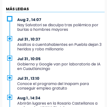
19:18
MÁS LEIDAS
Bancada morenista, sin estrategia para
meter a Puebla en Ley de Egresos 2027
Aug 2 , 14:07
Nay Salvatori se disculpa tras polémica por
18:54
burlas a hombres mayores
Gobierno rehabilitará el drenaje del Hospital
de Especialidades del Issstep
Jul 31 , 10:37
Asaltos a cuentahabientes en Puebla dejan 3
18:49
heridos y robo millonario
Sujeto asalta banco en Plaza Dorada tras
amenazar con supuesto explosivo
Jul 31 , 10:05
Gobierno y Google van por laboratorio de IA
18:43
en Cuautlancingo
Renuncia Norman Campos, responsable de
ciclovías de Chedraui
Jul 31 , 13:10
Conoce el programa del Inapam para
18:13
conseguir empleo gratuito
Pacientes trasplantados denuncian
desabasto de medicamentos en IMSS San
Aug 1 , 14:34
José
Abrirán lugares en la Rosario Castellanos a