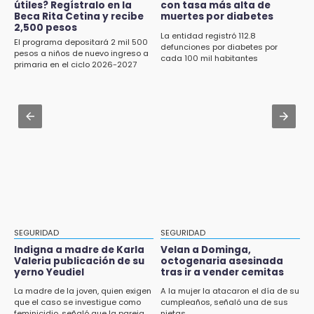
12:07
útiles? Regístralo en la
con tasa más alta de
Advierten sanciones para unidades
Beca Rita Cetina y recibe
muertes por diabetes
Profeco clausura Cimera Gym Club, de Club
eléctricas en Tehuacán
2,500 pesos
Alpha, en San Pedro Cholula
La entidad registró 112.8
El programa depositará 2 mil 500
defunciones por diabetes por
Aug 1 , 15:59
pesos a niños de nuevo ingreso a
cada 100 mil habitantes
12:06
primaria en el ciclo 2026-2027
Muere hermano del alcalde durante
Toma precauciones por lluvias fuertes en
maniobras en carretera de Tlaxco
Puebla este fin de semana
Aug 1 , 14:04
11:47
Protección Civil dictaminó seguro el mástil de
¿Vas a remodelar? Infonavit te presta hasta
Los Voladores de Papantla en Izúcar de
71 mil pesos en 2026
Matamoros tras 24 de julio
11:43
Icatep abre 6 cursos desde 600 pesos:
checa fechas y cómo inscribirte
11:34
SEGURIDAD
SEGURIDAD
Choque de autobús vs tráiler en autopista
Indigna a madre de Karla
Velan a Dominga,
Tlaxco-Tejocotal deja 20 heridos
Valeria publicación de su
octogenaria asesinada
yerno Yeudiel
tras ir a vender cemitas
11:19
La madre de la joven, quien exigen
A la mujer la atacaron el día de su
que el caso se investigue como
cumpleaños, señaló una de sus
Rommel, reo que murió en San Miguel, sufrió
feminicidio, señaló que la pareja
nietas