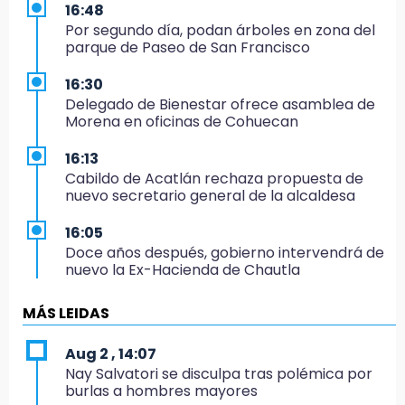
16:48
Por segundo día, podan árboles en zona del
parque de Paseo de San Francisco
16:30
Delegado de Bienestar ofrece asamblea de
Morena en oficinas de Cohuecan
16:13
Cabildo de Acatlán rechaza propuesta de
nuevo secretario general de la alcaldesa
16:05
Doce años después, gobierno intervendrá de
nuevo la Ex-Hacienda de Chautla
16:01
MÁS LEIDAS
¡El Lobo Mexicano está de vuelta!
Aug 2 , 14:07
15:49
Nay Salvatori se disculpa tras polémica por
Indigna a madre de Karla Valeria publicación
burlas a hombres mayores
de su yerno Yeudiel