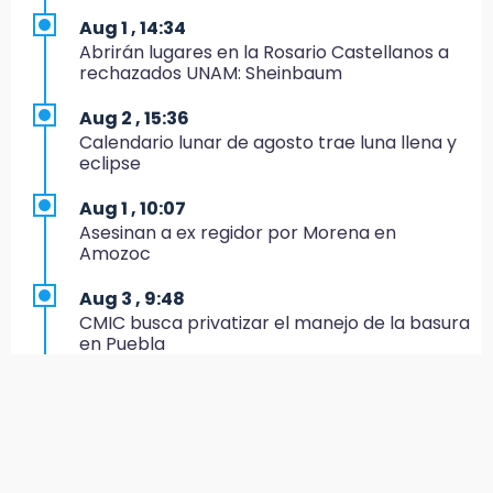
Aug 1 , 14:34
15:19
Abrirán lugares en la Rosario Castellanos a
Clausuran locales del mercado de
rechazados UNAM: Sheinbaum
Huauchinango; locatarios exigen soluciones
Aug 2 , 15:36
14:55
Calendario lunar de agosto trae luna llena y
Escuelas de Molcaxac y Tehuitzingo anuncian
eclipse
inscripciones 2026-2027
Aug 1 , 10:07
14:49
Asesinan a ex regidor por Morena en
Basura da mala imagen a la feria de San
Amozoc
Salvador El Seco
Aug 3 , 9:48
14:36
CMIC busca privatizar el manejo de la basura
Inician las finales del Campeonato Nacional
en Puebla
Infantil, Juvenil y de Escaramuzas Puebla
2026
Aug 1 , 13:13
Feria de Teziutlán 2026: inicia con 16 días de
14:32
actividades en la Sierra Nororiental
Sheinbaum destaca reducción de inflación
anual de 3.12 % en julio
Jul 31 , 17:16