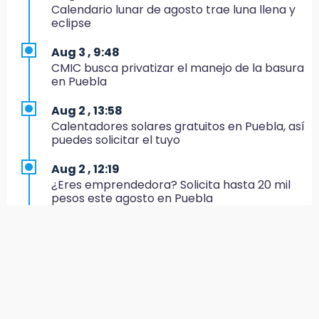
Calendario lunar de agosto trae luna llena y
17:15
eclipse
Profeco suspende Cimera Gym Club en
Cholula tras detectar cinco irregularidades
Aug 3 , 9:48
CMIC busca privatizar el manejo de la basura
16:51
en Puebla
Recuperan espacios deportivos en La
Libertad
Aug 2 , 13:58
Calentadores solares gratuitos en Puebla, así
16:45
puedes solicitar el tuyo
Sheinbaum entrega tarjetas de Pensión
Mujeres Bienestar en Naucalpan
Aug 2 , 12:19
¿Eres emprendedora? Solicita hasta 20 mil
14:45
pesos este agosto en Puebla
Ejecutan a dos hombres dentro de un
domicilio en Tlalancaleca, cerca de la
Aug 2 , 12:34
México-Puebla
Alumnos de la AMIZ Puebla son forzados a
reproducir violencias: activista
14:25
Más de 100 entrenadores buscan
Aug 2 , 14:47
certificación
Gobierno de Puebla contrató al Inecol para
elaborar la MIA del Cablebús