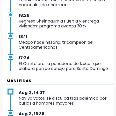
nacionales de charrería
18:26
Regresa Sheinbaum a Puebla y entrega
viviendas: programa avanza 30 %
18:11
México hace historia: tricampeón de
Centroamericanos
17:24
El Quintalero: la panadería de Izúcar que
elabora pan de conejo para Santo Domingo
17:20
MÁS LEIDAS
Conductora se estampa contra vivienda y
mata a trabajador en Tehuacán
Aug 2 , 14:07
Nay Salvatori se disculpa tras polémica por
17:18
burlas a hombres mayores
Advierten sanciones por estacionarse en
avenida de Tlatlauquitepec
Aug 2 , 15:36