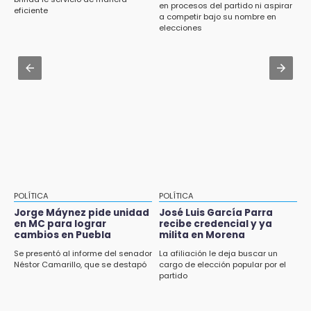
en barranco de Pantepec
en procesos del partido ni aspirar
eficiente
a competir bajo su nombre en
Aug 2 , 11:35
elecciones
Patrulla de Santa Isabel Cholula choca
contra puente en la Puebla-Atlixco
Aug 3 , 18:05
Gobierno busca nuevos vuelos para
aeropuerto; 4 de los 12 nuevos peligran
POLÍTICA
POLÍTICA
Jorge Máynez pide unidad
José Luis García Parra
en MC para lograr
recibe credencial y ya
cambios en Puebla
milita en Morena
Se presentó al informe del senador
La afiliación le deja buscar un
Néstor Camarillo, que se destapó
cargo de elección popular por el
partido