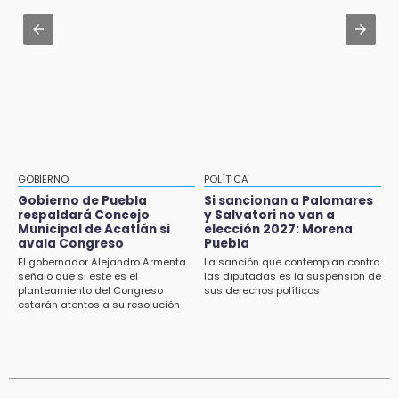
Presentan las 10 primeras conclusiones
sobre el fracking en México
Jul 31 , 10:18
México golea a Guatemala en el
14:29
Cuauhtémoc y avanza a 4tos en el
Feria Patronal invita a vivir diez días de
Premundial
tradición
14:29
Acatlán: regidora llama a diputados a actuar
con justicia e imparcialidad
GOBIERNO
POLÍTICA
Gobierno de Puebla
Si sancionan a Palomares
14:21
respaldará Concejo
y Salvatori no van a
SICT descarta ampliación de la carretera
Municipal de Acatlán si
elección 2027: Morena
Izúcar de Matamoros-Amayuca en 2026
avala Congreso
Puebla
El gobernador Alejandro Armenta
La sanción que contemplan contra
13:43
señaló que si este es el
las diputadas es la suspensión de
planteamiento del Congreso
sus derechos políticos
Detienen a tres saqueadores en la zona
estarán atentos a su resolución
arqueológica de Los Teteles
13:41
Profepa frena saqueo de orquídeas y
asegura 171 plantas en Huauchinango