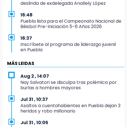
deslinda de exdelegada Anallely López
16:48
Puebla lista para el Campeonato Nacional de
Béisbol Pre-Iniciación 5-6 Años 2026
16:37
Inscríbete al programa de liderazgo juvenil
en Puebla
16:31
MÁS LEIDAS
Tras año y medio arrancará construcción del
Ecoparque Tlalli-Malinche
Aug 2 , 14:07
Nay Salvatori se disculpa tras polémica por
16:01
burlas a hombres mayores
Artemisa niega uso electoral del programa
Agua para el Bienestar
Jul 31 , 10:37
Asaltos a cuentahabientes en Puebla dejan 3
15:57
heridos y robo millonario
Texmelucan abren convocatoria de Huertos
de Traspatio para grupos vulnerables
Jul 31 , 10:05