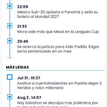
22:09
México Sub-20 aplasta a Panamá y sella su
boleto al Mundial 2027
21:33
Mora vale más que Messi en la Leagues Cup
20:45
Se acerca la justicia para Aldo Padilla: Édgar
sería sentenciado en un mes
20:40
Coleadero repartirá hasta 205 mil pesos en
MÁS LEIDAS
Puebla
Jul 31 , 10:37
20:26
Asaltos a cuentahabientes en Puebla dejan 3
Hombre es asesinado a balazos en el centro
heridos y robo millonario
de Tenampulco
Aug 2 , 14:07
19:49
Nay Salvatori se disculpa tras polémica por
BUAP pagó 74 millones por 25 nuevos