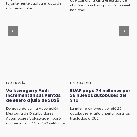
16:19
que con dicha cifra el estado de
Jul 30 , 14:45
tajantemente cualquier acto de
ubicó en la octava posición a nivel
FIFA niega pacto por la final del Mundial 2030
discriminación
Concacaf rechaza plan de la FIFA para
nacional
vender participación de sus torneos
15:53
Examen de control UNAM 2026 se aplicará
Jul 31 , 14:22
en 4 sedes en agosto
Robos a cuentahabientes en Puebla, por
filtraciones desde bancos: SSP
15:43
Omar Muñoz pide responsabilidad a
diputadas en sus declaraciones públicas
15:22
Tehuacán: Buscan devolver 10 mil placas y
licencias retenidas durante 15 años
ECONOMÍA
EDUCACIÓN
Volkswagen y Audi
BUAP pagó 74 millones por
15:13
incrementan sus ventas
25 nuevos autobuses del
de enero a julio de 2026
STU
Fuga de agua cumple casi un mes sin ser
atendida en San Andrés Cholula
De acuerdo con la Asociación
La misma empresa vendió 20
Mexicana de Distribuidores
autobuses el año anterior para los
Automotores Volkswagen logró
traslados a CU2
15:13
comercializar 77 mil 252 vehículos
Armenta confirma apertura de siete nuevas
Casas Carmen Serdán