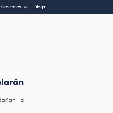
Secciones
Blogs
blarán
arían la