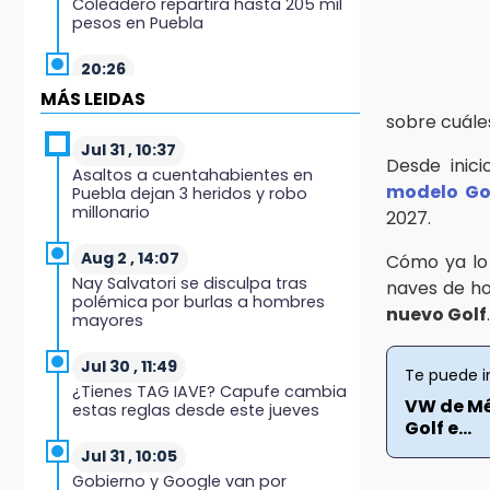
Coleadero repartirá hasta 205 mil
pesos en Puebla
20:26
Hombre es asesinado a balazos
MÁS LEIDAS
en el centro de Tenampulco
sobre cuáles
Jul 31 , 10:37
19:49
Desde inic
Asaltos a cuentahabientes en
BUAP pagó 74 millones por 25
modelo Go
Puebla dejan 3 heridos y robo
nuevos autobuses del STU
millonario
2027.
19:33
Aug 2 , 14:07
Cómo ya lo
Hallan sin vida a mujer y sus dos
Nay Salvatori se disculpa tras
naves de ho
hijos en vivienda de Huauchinango
polémica por burlas a hombres
nuevo Golf
.
mayores
19:27
Identifican a dos hermanos
Jul 30 , 11:49
Te puede i
asesinados cerca de la Central de
¿Tienes TAG IAVE? Capufe cambia
Abastos de Huixcolotla
VW de Mé
estas reglas desde este jueves
Golf e...
19:22
Jul 31 , 10:05
Supervisa rectora Lilia Cedillo
Gobierno y Google van por
proceso de inscripción del nivel