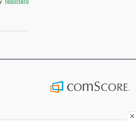
by
reportero