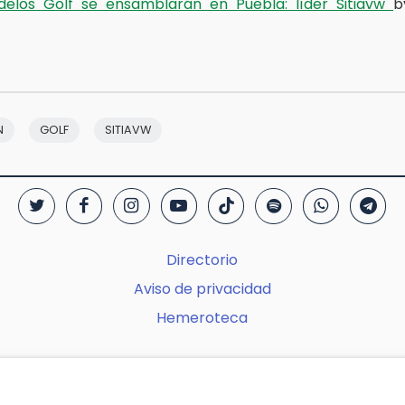
elos Golf se ensamblarán en Puebla: líder Sitiavw
N
GOLF
SITIAVW
Directorio
Aviso de privacidad
Hemeroteca