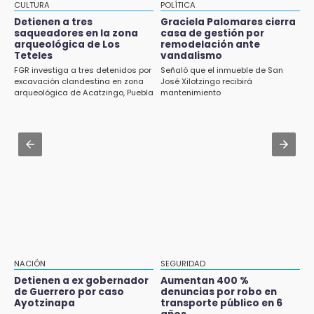
¿Mundial 2030 en peligro? España y Portugal
CULTURA
POLÍTICA
11:48
podrían echarse para atrás
Detienen a tres
Graciela Palomares cierra
Paco Olmos exige reacción inmediata tras la
saqueadores en la zona
casa de gestión por
derrota de Lobos Puebla
arqueológica de Los
remodelación ante
Aug 1 , 13:13
Teteles
vandalismo
Feria de Teziutlán 2026: inicia con 16 días de
11:31
FGR investiga a tres detenidos por
Señaló que el inmueble de San
actividades en la Sierra Nororiental
Aumentan 400 % denuncias por robo en
excavación clandestina en zona
José Xilotzingo recibirá
arqueológica de Acatzingo, Puebla
mantenimiento
transporte público en 6 años
Aug 1 , 10:07
Asesinan a ex regidor por Morena en
11:24
Amozoc
Soles no bajará la guardia tras vencer a
Lobos
Jul 31 , 15:16
Diputadas pelean coordinación morenista en
11:21
Cholula
Clausuran 51 locales abandonados del
Mercado Municipal de Huauchinango
11:03
Ataque a balazos contra vivienda alarma a
NACIÓN
SEGURIDAD
vecinos de Izúcar de Matamoros
Detienen a ex gobernador
Aumentan 400 %
de Guerrero por caso
denuncias por robo en
10:41
Ayotzinapa
transporte público en 6
Sequía y robo de elotes agravan crisis de