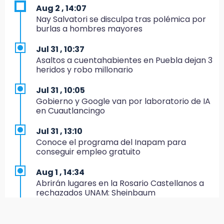
colonia Amatitlanes, Izúcar de Matamoros
Aug 2 , 14:07
Nay Salvatori se disculpa tras polémica por
14:31
burlas a hombres mayores
Regístrate en el Programa de Apoyo al
Empleo en Puebla
Jul 31 , 10:37
Asaltos a cuentahabientes en Puebla dejan 3
14:30
heridos y robo millonario
Presentan las 10 primeras conclusiones
sobre el fracking en México
Jul 31 , 10:05
Gobierno y Google van por laboratorio de IA
14:29
en Cuautlancingo
Feria Patronal invita a vivir diez días de
tradición
Jul 31 , 13:10
Conoce el programa del Inapam para
14:29
conseguir empleo gratuito
Acatlán: regidora llama a diputados a actuar
con justicia e imparcialidad
Aug 1 , 14:34
Abrirán lugares en la Rosario Castellanos a
14:21
rechazados UNAM: Sheinbaum
SICT descarta ampliación de la carretera
Izúcar de Matamoros-Amayuca en 2026
Jul 31 , 12:59