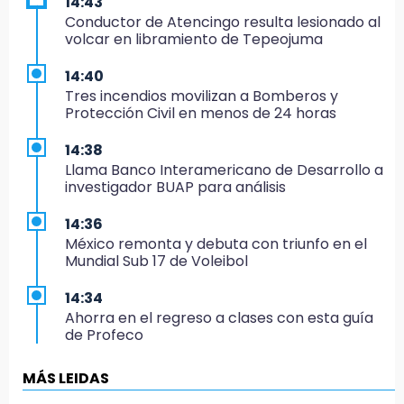
14:43
Conductor de Atencingo resulta lesionado al
volcar en libramiento de Tepeojuma
14:40
Tres incendios movilizan a Bomberos y
Protección Civil en menos de 24 horas
14:38
Llama Banco Interamericano de Desarrollo a
investigador BUAP para análisis
14:36
México remonta y debuta con triunfo en el
Mundial Sub 17 de Voleibol
14:34
Ahorra en el regreso a clases con esta guía
de Profeco
14:33
MÁS LEIDAS
Recuperan taxi robado abandonado en la