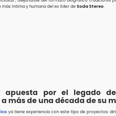
nciosas", alejándose del formato biográfico tradicional 
n más íntima y humana del ex líder de
Soda Stereo
.
ix apuesta por el legado d
o a más de una década de su 
rico
ya tiene experiencia con este tipo de proyectos: dir