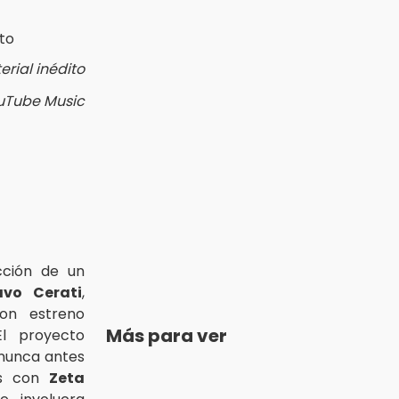
rial inédito
ouTube Music
ción de un
vo Cerati
,
con estreno
Más para ver
l proyecto
 nunca antes
vas con
Zeta