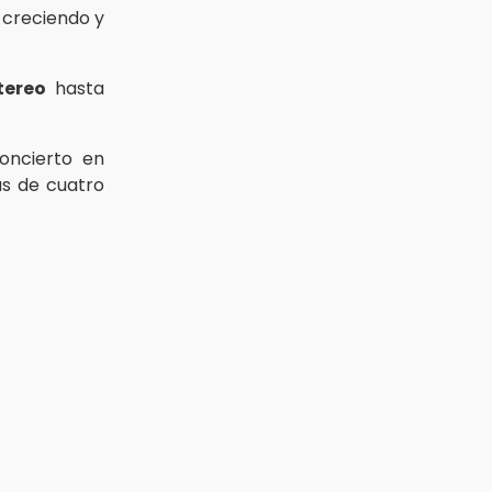
e creciendo y
tereo
hasta
oncierto en
ás de cuatro