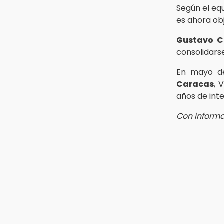
30 mil visitantes en feria
Según el equ
es ahora ob
15:07
Rastro de Atlixco descarta
Gustavo C
clembuterol y alerta por
mataderos clandestinos
consolidars
En mayo de
15:03
Caracas
, 
Cholula estrena agenda cultural
con siete actividades
años de inte
Con informa