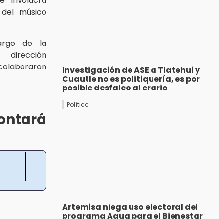
 e involucra
 del músico
argo de la
 dirección
colaboraron
Investigación de ASE a Tlatehui y
Cuautle no es politiquería, es por
posible desfalco al erario
Política
ontará
Artemisa niega uso electoral del
programa Agua para el Bienestar