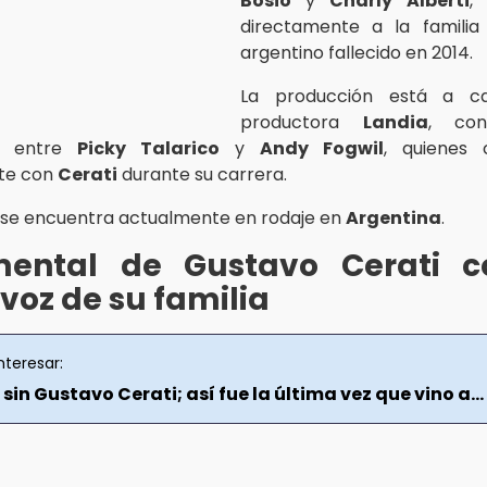
Bosio
y
Charly Alberti
,
directamente a la familia
argentino fallecido en 2014.
La producción está a c
productora
Landia
, con
a entre
Picky Talarico
y
Andy Fogwil
, quienes 
te con
Cerati
durante su carrera.
se encuentra actualmente en rodaje en
Argentina
.
ental de Gustavo Cerati c
 voz de su familia
nteresar:
 sin Gustavo Cerati; así fue la última vez que vino a...