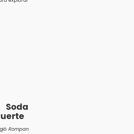
para explorar
e Soda
muerte
igió
Rompan