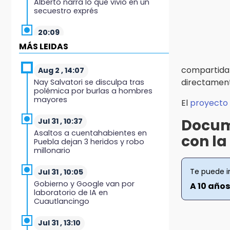
Alberto narra lo que vivió en un
secuestro exprés
20:09
Black Tiger IV hará su
MÁS LEIDAS
presentación en la Arena Puebla
compartid
Aug 2 , 14:07
19:54
directamen
Nay Salvatori se disculpa tras
Investigación de ASE a Tlatehui y
polémica por burlas a hombres
Cuautle no es politiquería, es por
mayores
El
proyecto
posible desfalco al erario
Docum
Jul 31 , 10:37
19:45
Asaltos a cuentahabientes en
con la
Estado invertirá en unidades
Puebla dejan 3 heridos y robo
médicas del IMSS-Bienestar y el
millonario
SEDIF
Te puede i
Jul 31 , 10:05
19:35
Gobierno y Google van por
A 10 años
De la Vega niega venta de Bravos
laboratorio de IA en
Cuautlancingo
19:34
Desalojan a dos comerciantes en
Jul 31 , 13:10
Valsequillo por invasión en zona