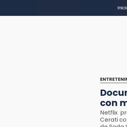
Inici
ENTRETENI
Docum
con m
Netflix 
Cerati co
de Soda 