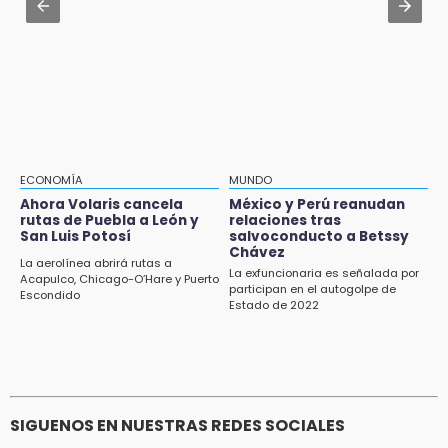
Luis Miguel sorprende con su regreso como
18:43
imagen de Coca-Cola
Renuncia Norman Campos, responsable de
ciclovías de Chedraui
18:13
Pacientes trasplantados denuncian
desabasto de medicamentos en IMSS San
José
ECONOMÍA
MUNDO
Ahora Volaris cancela
México y Perú reanudan
17:45
rutas de Puebla a León y
relaciones tras
Procede obra del FAISPIAM en Zapotitlán
San Luis Potosí
salvoconducto a Betssy
Chávez
Salinas tras conflicto por predio
La aerolínea abrirá rutas a
La exfuncionaria es señalada por
Acapulco, Chicago-O’Hare y Puerto
participan en el autogolpe de
17:21
Escondido
Estado de 2022
Prevalece trabajo infantil en Tehuacán,
cruceros los más reportados
SIGUENOS EN NUESTRAS REDES SOCIALES