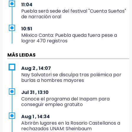
11:04
Puebla será sede del festival "Cuenta Sueños"
de narración oral
10:51
México Canta: Puebla queda fuera pese a
lograr 470 registros
10:38
MÁS LEIDAS
Muestra Estatal PECDA 2026 reúne 42
proyectos artísticos en Puebla
Aug 2 , 14:07
Nay Salvatori se disculpa tras polémica por
9:43
burlas a hombres mayores
Pericos de Puebla cierran con derrota y van
por Campeche
Jul 31 , 13:10
Conoce el programa del Inapam para
9:21
conseguir empleo gratuito
Buscan a tres hombres tras violento asalto a
adulta mayor en Atlixco
Aug 1 , 14:34
Abrirán lugares en la Rosario Castellanos a
8:53
rechazados UNAM: Sheinbaum
Velan a Dominga, octogenaria asesinada