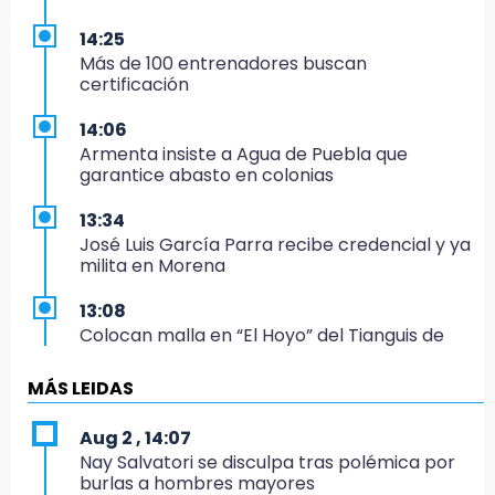
14:25
Más de 100 entrenadores buscan
certificación
14:06
Armenta insiste a Agua de Puebla que
garantice abasto en colonias
13:34
José Luis García Parra recibe credencial y ya
milita en Morena
13:08
Colocan malla en “El Hoyo” del Tianguis de
Texmelucan por presunto mandato judicial
MÁS LEIDAS
12:02
¡México cierra con oro en natación artística!
Aug 2 , 14:07
Nay Salvatori se disculpa tras polémica por
11:24
burlas a hombres mayores