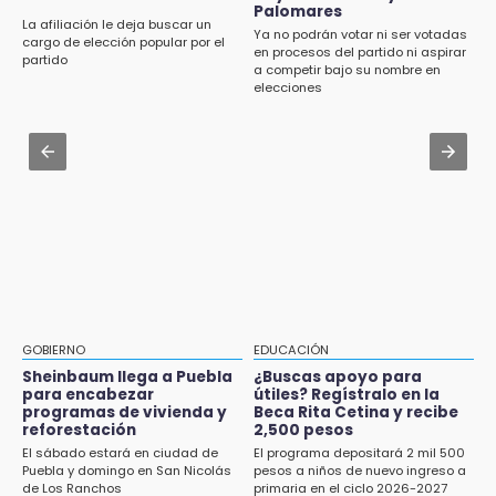
Por segundo día, podan árboles en zona del
Palomares
CDH pide a Palomares y Nay Salvatori no
La afiliación le deja buscar un
parque de Paseo de San Francisco
Ya no podrán votar ni ser votadas
estigmatizar a adultos mayores
cargo de elección popular por el
en procesos del partido ni aspirar
partido
a competir bajo su nombre en
16:30
Aug 2 , 12:04
elecciones
Delegado de Bienestar ofrece asamblea de
Gas LP baja en Puebla, aprovecha el precio
Morena en oficinas de Cohuecan
esta semana
Aug 2 , 14:06
Identifican a dos víctimas de fatal volcadura
en barranco de Pantepec
GOBIERNO
EDUCACIÓN
Sheinbaum llega a Puebla
¿Buscas apoyo para
para encabezar
útiles? Regístralo en la
programas de vivienda y
Beca Rita Cetina y recibe
reforestación
2,500 pesos
El sábado estará en ciudad de
El programa depositará 2 mil 500
Puebla y domingo en San Nicolás
pesos a niños de nuevo ingreso a
de Los Ranchos
primaria en el ciclo 2026-2027