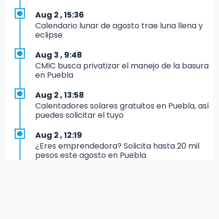
Morena suspende derechos partidistas de
Nayeli Salvatori y Graciela Palomares
Aug 2 , 15:36
Calendario lunar de agosto trae luna llena y
10:49
eclipse
Denuncian ola de robos y falta de patrullaje
en San Baltazar Campeche
Aug 3 , 9:48
CMIC busca privatizar el manejo de la basura
10:06
en Puebla
¡Comienza el camino! Pericos abre la serie
ante Campeche
Aug 2 , 13:58
Calentadores solares gratuitos en Puebla, así
9:18
puedes solicitar el tuyo
Sheinbaum llega a Puebla para encabezar
programas de vivienda y reforestación
Aug 2 , 12:19
¿Eres emprendedora? Solicita hasta 20 mil
9:03
pesos este agosto en Puebla
Muere Jorge Messi
Aug 1 , 17:55
8:21
Comprarán 119 motos y patrullas para el
¡México vuelve a los Olímpicos!
CECSNSP en Puebla
21:25
Aug 1 , 20:23