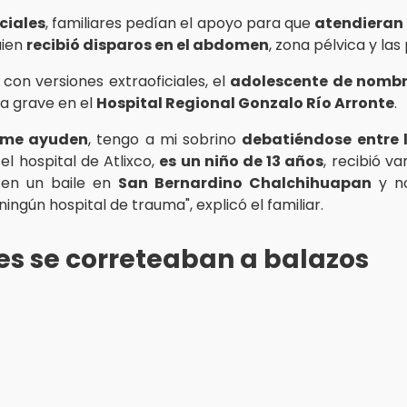
ciales
, familiares pedían el apoyo para que
atendieran
uien
recibió disparos en el abdomen
, zona pélvica y las
con versiones extraoficiales, el
adolescente de nombre
a grave en el
Hospital Regional Gonzalo Río Arronte
.
 me ayuden
, tengo a mi sobrino
debatiéndose entre l
 el hospital de Atlixco,
es un niño de 13 años
, recibió va
a en un baile en
San Bernardino Chalchihuapan
y no
ingún hospital de trauma", explicó el familiar.
s se correteaban a balazos