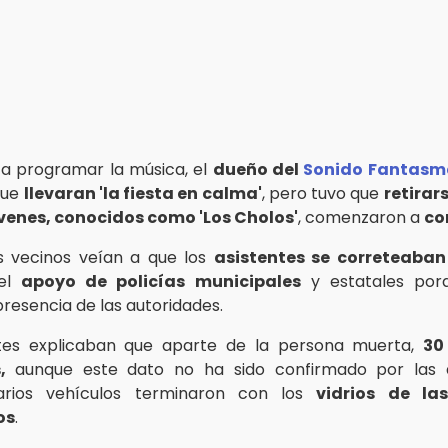
a programar la música, el
dueño del
Sonido Fantasm
que
llevaran 'la fiesta en calma'
, pero tuvo que
retirar
venes, conocidos como 'Los Cholos'
, comenzaron a
co
s vecinos veían a que los
asistentes se correteaban
 el
apoyo de policías municipales
y estatales por
presencia de las autoridades.
ntes explicaban que aparte de la persona muerta,
30
s,
aunque este dato no ha sido confirmado por las a
arios vehículos terminaron con los
vidrios de la
os
.