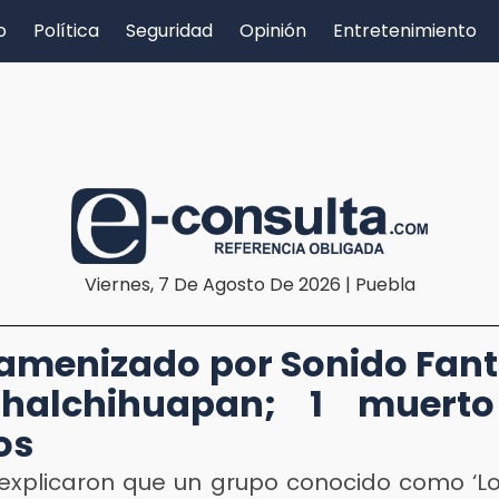
o
Política
Seguridad
Opinión
Entretenimiento
Viernes, 7 De Agosto De 2026 | Puebla
D
 amenizado por Sonido Fa
halchihuapan; 1 muert
os
 explicaron que un grupo conocido como ‘Lo