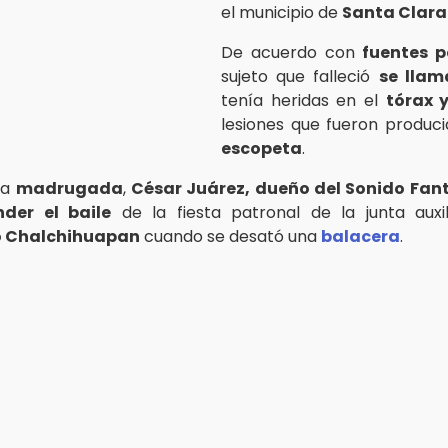
el municipio de
Santa Clar
De acuerdo con
fuentes p
sujeto que falleció
se llam
tenía heridas en el
tórax 
lesiones que fueron produc
escopeta
.
ta
madrugada
,
César Juárez, dueño del Sonido Fa
nder el baile
de la fiesta patronal de la junta aux
o Chalchihuapan
cuando se desató una
balacera
.