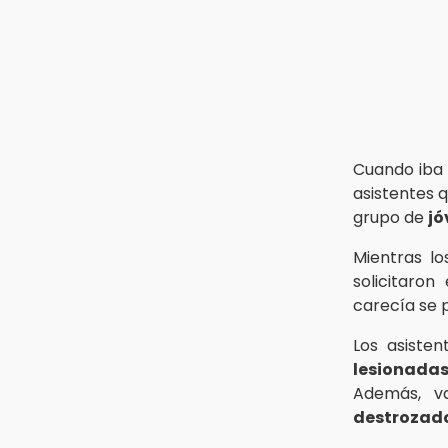
30 mil visitantes en feria
15:07
Rastro de Atlixco descarta
clembuterol y alerta por
mataderos clandestinos
15:03
Cholula estrena agenda cultural
Cuando iba 
con siete actividades
asistentes 
grupo de
jó
Mientras lo
solicitaron
carecía se 
Los asiste
lesionada
Además, v
destrozad