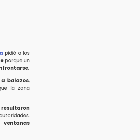
a
pidió a los
se
porque un
nfrontarse
.
 a balazos
,
que la zona
 resultaron
utoridades.
s ventanas