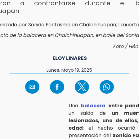
aron a confrontarse durante el b
huapan
cto de la balacera en Chalchihuapan, en baile del Son
Foto / Héc
ELOY LINARES
Lunes, Mayo 19, 2025
Una
balacera
entre pandi
un saldo de
un muer
lesionados, uno de ello
edad
; el hecho ocurrió 
presentación del
Sonido F