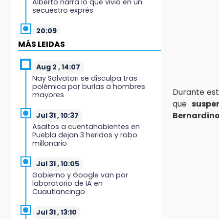
Alberto narra lo que vivió en un
secuestro exprés
20:09
Black Tiger IV hará su
MÁS LEIDAS
presentación en la Arena Puebla
Aug 2 , 14:07
19:54
Nay Salvatori se disculpa tras
Investigación de ASE a Tlatehui y
polémica por burlas a hombres
Cuautle no es politiquería, es por
Durante es
mayores
posible desfalco al erario
que
suspe
Bernardin
Jul 31 , 10:37
19:45
Asaltos a cuentahabientes en
Estado invertirá en unidades
Puebla dejan 3 heridos y robo
médicas del IMSS-Bienestar y el
millonario
SEDIF
Jul 31 , 10:05
19:35
Gobierno y Google van por
De la Vega niega venta de Bravos
laboratorio de IA en
Cuautlancingo
19:34
Desalojan a dos comerciantes en
Jul 31 , 13:10
Valsequillo por invasión en zona