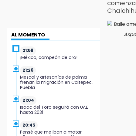
comenz
Chalchi
Aspe
AL MOMENTO
21:58
¡México, campeón de oro!
21:26
Mezcal y artesanías de palma
frenan la migración en Caltepec,
Puebla
21:04
Isaac del Toro seguirá con UAE
hasta 2031
20:45
Pensé que me iban a matar: