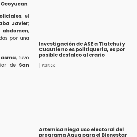
a Ocoyucan
.
oliciales
, el
aba Javier
;
y abdomen
,
idas por una
Investigación de ASE a Tlatehui y
Cuautle no es politiquería, es por
posible desfalco al erario
ntasma
, tuvo
iliar de
San
Política
Artemisa niega uso electoral del
programa Agua para el Bienestar