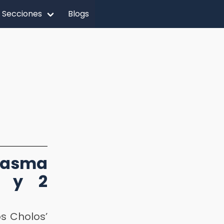
Secciones
Blogs
ntasma
o y 2
s Cholos’