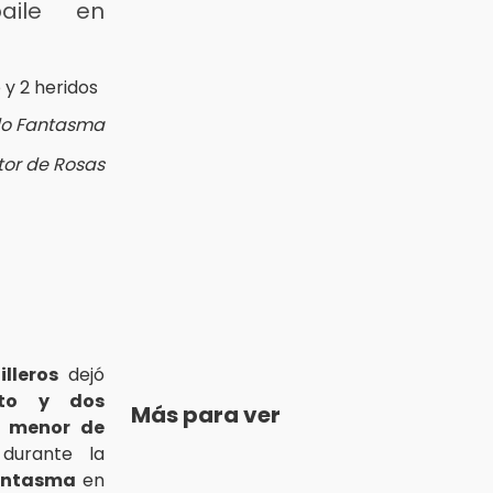
aile en
ido Fantasma
tor de Rosas
lleros
dejó
to y dos
Más para ver
s, menor de
durante la
antasma
en