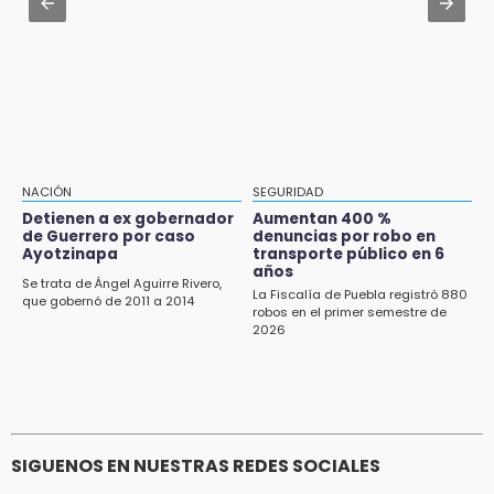
transporte público en 6 años
Aug 1 , 10:07
Asesinan a ex regidor por Morena en Amozoc
11:24
Soles no bajará la guardia tras vencer a
Lobos
11:21
Clausuran 51 locales abandonados del
NACIÓN
SEGURIDAD
Mercado Municipal de Huauchinango
Detienen a ex gobernador
Aumentan 400 %
de Guerrero por caso
denuncias por robo en
11:03
Ayotzinapa
transporte público en 6
Ataque a balazos contra vivienda alarma a
años
Se trata de Ángel Aguirre Rivero,
vecinos de Izúcar de Matamoros
La Fiscalía de Puebla registró 880
que gobernó de 2011 a 2014
robos en el primer semestre de
2026
10:41
Sequía y robo de elotes agravan crisis de
productores en Valle de Serdán
10:15
Volaris ofertará vuelos a Chicago, Acapulco y
SIGUENOS EN NUESTRAS REDES SOCIALES
Puerto Escondido desde Puebla