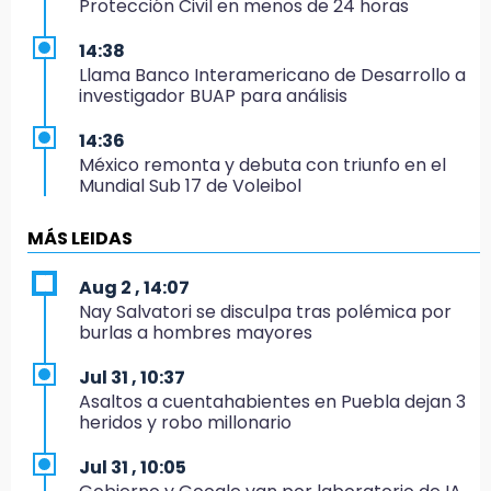
Protección Civil en menos de 24 horas
14:38
Llama Banco Interamericano de Desarrollo a
investigador BUAP para análisis
14:36
México remonta y debuta con triunfo en el
Mundial Sub 17 de Voleibol
14:34
MÁS LEIDAS
Ahorra en el regreso a clases con esta guía
de Profeco
Aug 2 , 14:07
Nay Salvatori se disculpa tras polémica por
14:33
burlas a hombres mayores
Recuperan taxi robado abandonado en la
colonia Amatitlanes, Izúcar de Matamoros
Jul 31 , 10:37
Asaltos a cuentahabientes en Puebla dejan 3
14:31
heridos y robo millonario
Regístrate en el Programa de Apoyo al
Empleo en Puebla
Jul 31 , 10:05