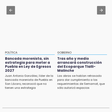
plaza de Libres
Jul 31 , 14:02
15:26
Prepárate para lluvias intensas por frente
Grupo armado asalta gasera en San Andrés
frío en Puebla
Cholula
15:21
Texmelucan contará con más de 500
cámaras de videovigilancia
15:08
POLÍTICA
GOBIERNO
Huitzilan de Serdán espera hasta 30 mil
Bancada morenista, sin
Tras año y medio
visitantes en feria
estrategia para meter a
arrancará construcción
Puebla en Ley de Egresos
del Ecoparque Tlalli-
2027
Malinche
15:07
Juan Antonio González, líder de la
Las obras se habían retrasado
Rastro de Atlixco descarta clembuterol y
bancada morenista de Puebla en
para dar cumplimiento a los
alerta por mataderos clandestinos
San Lázaro, reconoció que no
requerimientos de Semarnat, que
tienen una estrategia
sólo autorizó espacios
ecoturísticos
15:03
Cholula estrena agenda cultural con siete
actividades