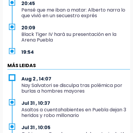
20:45
Pensé que me iban a matar: Alberto narra lo
que vivió en un secuestro exprés
20:09
Black Tiger IV hará su presentación en la
Arena Puebla
19:54
Investigación de ASE a Tlatehui y Cuautle no
es politiquería, es por posible desfalco al
MÁS LEIDAS
erario
Aug 2 , 14:07
19:45
Nay Salvatori se disculpa tras polémica por
Estado invertirá en unidades médicas del
burlas a hombres mayores
IMSS-Bienestar y el SEDIF
Jul 31 , 10:37
19:35
Asaltos a cuentahabientes en Puebla dejan 3
De la Vega niega venta de Bravos
heridos y robo millonario
19:34
Jul 31 , 10:05
Desalojan a dos comerciantes en Valsequillo